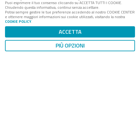
Puoi esprimere il tuo consenso cliccando su ACCETTA TUTTI I COOKIE.
Chiudendo questa informativa, continui senza accettare.
Potrai sempre gestire le tue preferenze accedendo al nostro COOKIE CENTER
FPA
è la società di servizi e consulenza del
Gruppo
e ottenere maggiori informazioni sui cookie utilizzati, visitando la nostra
Digital 360
che accompagna amministrazioni e aziende
COOKIE POLICY
.
interessate ai processi di cambiamento della PA, nei
ACCETTA
loro percorsi di innovazione tecnologica, istituzionale e
organizzativa.
PIÙ OPZIONI
Il portale
forumpa.it
, testata online di
FPA
, è il più
importante luogo virtuale di approfondimento e
confronto tra le community di innovatori impegnate
nei processi di trasformazione organizzativa e
tecnologica della PA italiana.