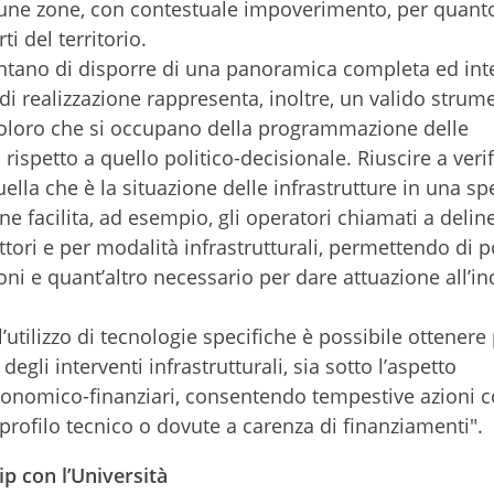
alcune zone, con contestuale impoverimento, per quant
ti del territorio.
entano di disporre di una panoramica completa ed int
a di realizzazione rappresenta, inoltre, un valido strum
coloro che si occupano della programmazione delle
 rispetto a quello politico-decisionale. Riuscire a veri
lla che è la situazione delle infrastrutture in una spe
ne facilita, ad esempio, gli operatori chiamati a delin
tori e per modalità infrastrutturali, permettendo di p
ni e quant’altro necessario per dare attuazione all’in
’utilizzo di tecnologie specifiche è possibile ottenere 
egli interventi infrastrutturali, sia sotto l’aspetto
economico-finanziari, consentendo tempestive azioni c
 il profilo tecnico o dovute a carenza di finanziamenti".
ip con l’Università