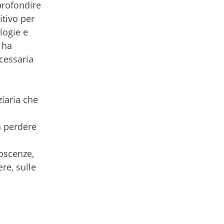
profondire
tivo per
logie e
 ha
ecessaria
ziaria che
a perdere
noscenze,
re, sulle