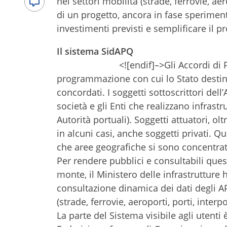
nei settori mobilità (strade, ferrovie, aero
di un progetto, ancora in fase speriment
investimenti previsti e semplificare il 
Il sistema SidAPQ
<![endif]–>
Gli Accordi d
programmazione con cui lo Stato destina 
concordati. I soggetti sottoscrittori de
società e gli Enti che realizzano infrast
Autorità portuali). Soggetti attuatori, oltr
in alcuni casi, anche soggetti privati. 
che aree geografiche si sono concentrat
Per rendere pubblici e consultabili ques
monte, il Ministero delle infrastrutture 
consultazione dinamica dei dati degli AP
(strade, ferrovie, aeroporti, porti, interpo
La parte del Sistema visibile agli utent