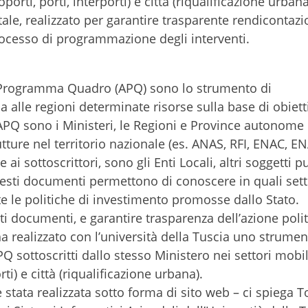
porti, porti, interporti) e città (riqualificazione urbana)
ale, realizzato per garantire trasparente rendicontazi
processo di programmazione degli interventi.
i Programma Quadro (APQ) sono lo strumento di
alle regioni determinate risorse sulla base di obiett
ll’APQ sono i Ministeri, le Regioni e Province autonome
rutture nel territorio nazionale (es. ANAS, RFI, ENAC, E
e ai sottoscrittori, sono gli Enti Locali, altri soggetti p
Questi documenti permettono di conoscere in quali sett
e le politiche di investimento promosse dallo Stato.
ti documenti, e garantire trasparenza dell’azione polit
ha realizzato con l’università della Tuscia uno strumen
Q sottoscritti dallo stesso Ministero nei settori mobil
rti) e città (riqualificazione urbana).
i è stata realizzata sotto forma di sito web – ci spieg