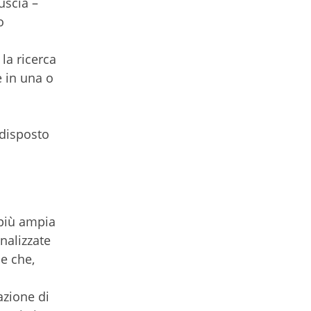
uscia –
o
la ricerca
e in una o
 disposto
 più ampia
inalizzate
 e che,
azione di