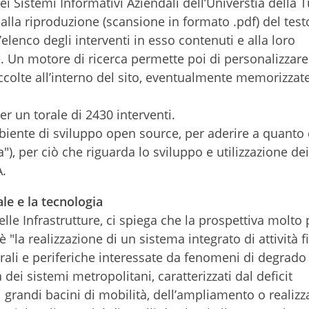
i Sistemi Informativi Aziendali dell’Universtià della T
 alla riproduzione (scansione in formato .pdf) del test
’elenco degli interventi in esso contenuti e alla loro
e. Un motore di ricerca permette poi di personalizzare 
ccolte all’interno del sito, eventualmente memorizzat
r un torale di 2430 interventi.
mbiente di sviluppo open source, per aderire a quanto
"), per ciò che riguarda lo sviluppo e utilizzazione dei
A.
ale e la tecnologia
elle Infrastrutture, ci spiega che la prospettiva molto
 "la realizzazione di un sistema integrato di attività f
trali e periferiche interessate da fenomeni di degrado
 dei sistemi metropolitani, caratterizzati dal deficit
ei grandi bacini di mobilità, dell’ampliamento o realizz