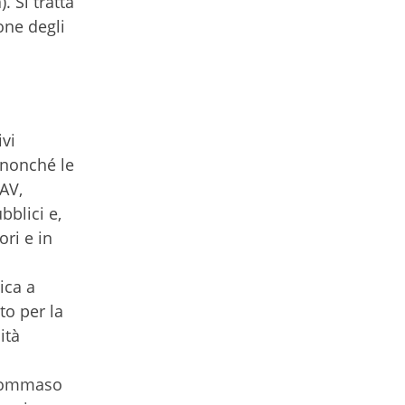
. Si tratta
one degli
ivi
 nonché le
NAV,
ubblici e,
ori e in
ica a
to per la
ità
a Tommaso