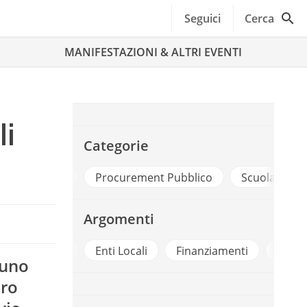
Seguici
Cerca
MANIFESTAZIONI & ALTRI EVENTI
li
Categorie
A Digitale
Procurement Pubblico
Scuola, Istruzio
Argomenti
Ambiente
Enti Locali
Finanziamenti
Infrastr
 uno
dro