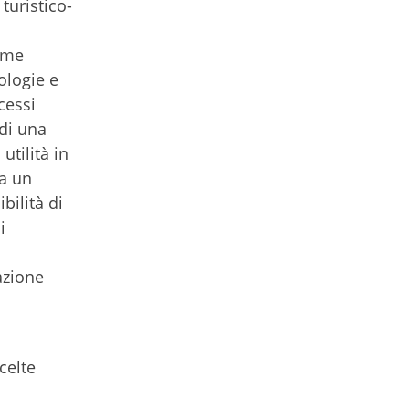
turistico-
come
ologie e
cessi
 di una
utilità in
da un
bilità di
i
azione
celte