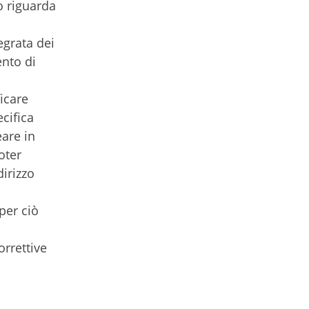
o riguarda
egrata dei
ento di
ficare
cifica
eare in
oter
dirizzo
per ciò
orrettive