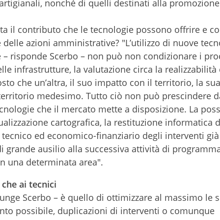
rtigianali, nonché di quelli destinati alla promozione 
ta il contributo che le tecnologie possono offrire e 
 delle azioni amministrative? "L’utilizzo di nuove tecn
are – risponde Scerbo – non può non condizionare i pro
e infrastrutture, la valutazione circa la realizzabilità
sto che un’altra, il suo impatto con il territorio, la sua 
 territorio medesimo. Tutto ciò non può prescindere 
ecnologie che il mercato mette a disposizione. La possi
alizzazione cartografica, la restituzione informatica d
lo tecnico ed economico-finanziario degli interventi già
i grande ausilio alla successiva attività di programm
 in una determinata area".
 che ai tecnici
giunge Scerbo – è quello di ottimizzare al massimo le s
anto possibile, duplicazioni di interventi o comunque