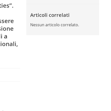
ies”.
Articoli correlati
ssere
Nessun articolo correlato.
asione
i a
ionali,