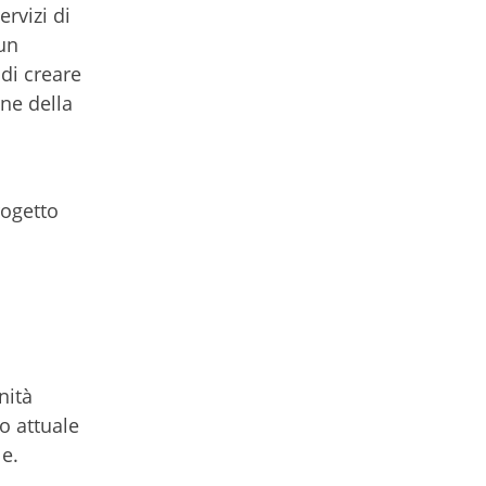
ervizi di
un
di creare
one della
rogetto
nità
o attuale
le.