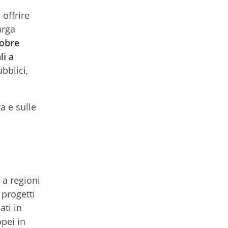
offrire
arga
tobre
li a
bblici,
a e sulle
 a regioni
 progetti
ati in
opei in