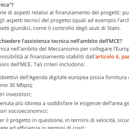
nica"?
rie di aspetti relativi al finanziamento dei progetti: p
gli aspetti tecnici del progetto (quali ad esempio l’arc
etti giuridici, come il controllo degli aiuti di Stato.
ichiedere l’assistenza tecnica nell’ambito dell’MCE?
cnica nell’ambito del Meccanismo per collegare l’Euro
ssibilità al finanziamento stabiliti dall’
articolo 6, pa
oni dell’MCE. Tali criteri includono:
iettivi dell’Agenda digitale europea (ossia fornitura 
meno 30 Mbps);
i investitori;
itenuta più idonea a soddisfare le esigenze dell’area g
tori socioeconomici;
r il progetto in questione, in termini di velocità, sicu
ete ed efficienza in termini di costi;