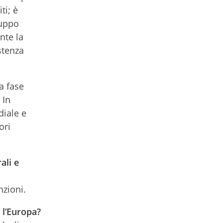
ti; è
ruppo
nte la
stenza
la fase
 In
diale e
ori
ali e
nzioni.
 l’Europa?