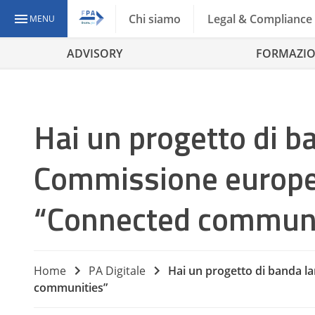
Chi siamo
Legal & Compliance
MENU
ADVISORY
FORMAZI
Hai un progetto di b
Commissione europea 
“Connected communi
Home
PA Digitale
Hai un progetto di banda la
communities”