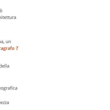
uò
hitettura
pa, un
ragrafo 7
della
eografica
rezza