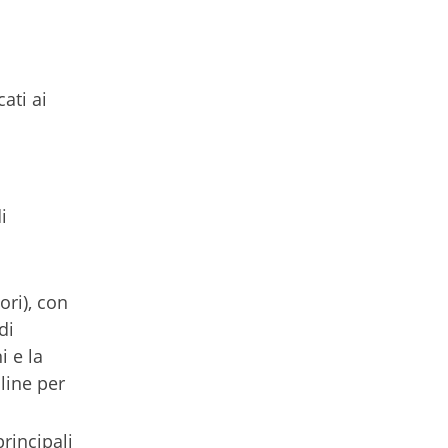
ati ai
i
ori), con
di
i e la
line per
rincipali