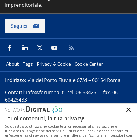
Imprenditoriale.
Seguici
About
Tags
Privacy & Cookie
Cookie Center
Indirizzo:
Via del Porto Fluviale 67/d – 00154 Roma
Contatti:
info@forumpa.it
- tel. 06 684251 - fax. 06
68425433
I tuoi contenuti, la tua privacy!
Forumpa.it
è una pubblicazione telematica iscritta
presso Registro della stampa del Tribunale di Roma -
Su questo sito utilizziamo cookie tecnici necessari alla navigazione e
funzionali all’erogazione del servizio. Utilizziamo i cookie anche per fornirti
Reg. n. 182 del 2 maggio 2008 - Direttore resp. Michela
un’esperienza di navigazione sempre migliore, per facilitare le interazioni con