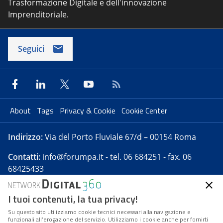
Trasformazione Digitale e dell'innovazione
Imprenditoriale.
Seguici
About
Tags
Privacy & Cookie
Cookie Center
Indirizzo:
Via del Porto Fluviale 67/d – 00154 Roma
Contatti:
info@forumpa.it
- tel. 06 684251 - fax. 06
68425433
I tuoi contenuti, la tua privacy!
Forumpa.it
è una pubblicazione telematica iscritta
presso Registro della stampa del Tribunale di Roma -
Su questo sito utilizziamo cookie tecnici necessari alla navigazione e
funzionali all’erogazione del servizio. Utilizziamo i cookie anche per fornirti
Reg. n. 182 del 2 maggio 2008 - Direttore resp. Michela