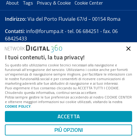
About
Tags
Privacy & Cookie
Cookie Center
Indirizzo:
Via del Porto Fluviale 67/d – 00154 Roma
Contatti:
info@forumpa.it
- tel. 06 684251 - fax. 06
68425433
I tuoi contenuti, la tua privacy!
Forumpa.it
è una pubblicazione telematica iscritta
presso Registro della stampa del Tribunale di Roma -
Su questo sito utilizziamo cookie tecnici necessari alla navigazione e
funzionali all’erogazione del servizio. Utilizziamo i cookie anche per fornirti
Reg. n. 182 del 2 maggio 2008 - Direttore resp. Michela
un’esperienza di navigazione sempre migliore, per facilitare le interazioni con
Stentella
le nostre funzionalità social e per consentirti di ricevere comunicazioni di
marketing aderenti alle tue abitudini di navigazione e ai tuoi interessi.
FPA s.r.l. è società soggetta a Direzione e
Puoi esprimere il tuo consenso cliccando su ACCETTA TUTTI I COOKIE.
Coordinamento da parte di Digital360 S.p.A. - FPA s.r.l.
Chiudendo questa informativa, continui senza accettare.
Potrai sempre gestire le tue preferenze accedendo al nostro COOKIE CENTER
è un'azienda certificata per il sistema di management
e ottenere maggiori informazioni sui cookie utilizzati, visitando la nostra
COOKIE POLICY
.
di qualità SQS (ISO 9001)
Codice Fiscale/Partita IVA n. 10693191008 - R.E.A. Roma
ACCETTA
n. 1249791. ISP AWS
PIÙ OPZIONI
Mappa del sito