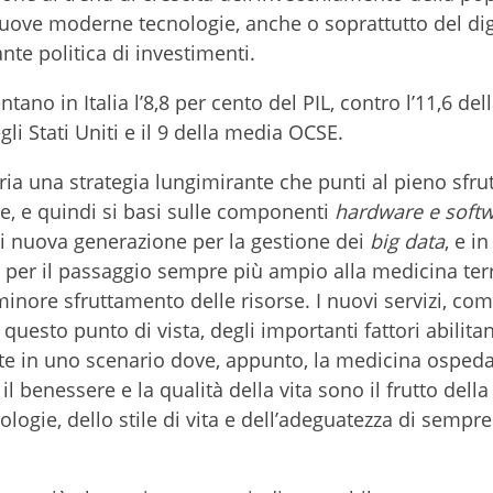
 nuove moderne tecnologie, anche o soprattutto del dig
te politica di investimenti.
tano in Italia l’8,8 per cento del PIL, contro l’11,6 del
gli Stati Uniti e il 9 della media OCSE.
ria una strategia lungimirante che punti al pieno sfr
ie, e quindi si basi sulle componenti
hardware e soft
 di nuova generazione per la gestione dei
big data
, e i
i per il passaggio sempre più ampio alla medicina terr
minore sfruttamento delle risorse. I nuovi servizi, com
questo punto di vista, degli importanti fattori abilitan
te in uno scenario dove, appunto, la medicina ospeda
il benessere e la qualità della vita sono il frutto della
logie, dello stile di vita e dell’adeguatezza di sempre