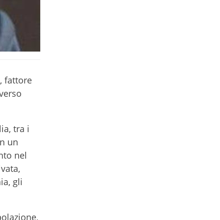
, fattore
 verso
a, tra i
on un
nto nel
ivata,
a, gli
polazione,