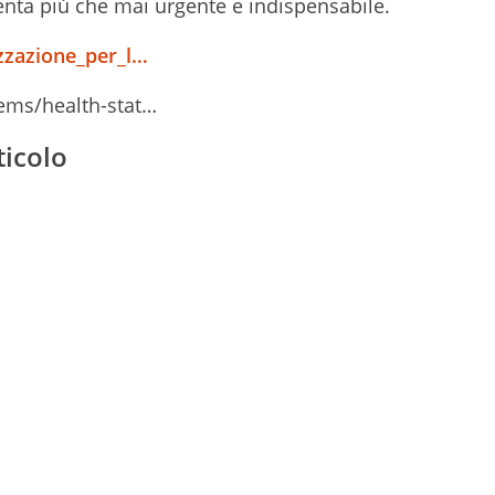
iventa più che mai urgente e indispensabile.
izzazione_per_l…
ems/health-stat…
ticolo