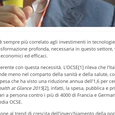
 è sempre più correlato agli investimenti in tecnologie
asformazione profonda, necessaria in questo settore,
ù economici ed efficaci.
nte con questa necessità. L’OCSE[1] rileva che l’Itali
ende meno nel comparto della sanità e della salute, c
pesa che ha visto una riduzione annua dell’1,6 per ce
ealth at Glance 2015
[2], infatti, la spesa, pubblica e pr
lari a persona contro i più di 4000 di Francia e Germani
media OCSE.
one al trend di crescita dell’invecchiamento della po