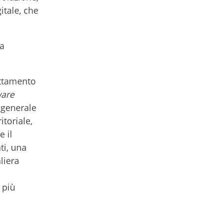
itale, che
la
uttamento
ware
n generale
itoriale,
e il
ti, una
liera
 più