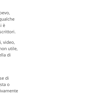
oevo,
 qualche
i è
crittori.
, video,
non utile,
lla di
se di
sta o
ativamente