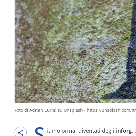
Foto di Adrian Curiel su Unsplash - https://unsplash.com/
S
iamo ormai diventati degli
inforg
,