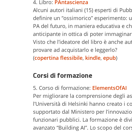
4. Libro:
PAntascienza
Alcuni autori italiani (15) esperti di Pu
definire un “ossimorico” esperimento: un
PA del futuro, in maniera educativa e 
anticipante in ottica di poter immaginare
Visto che l’ideatore del libro è anche a
provare ad acquistarlo e leggerlo?
(
copertina flessibile
,
kindle
,
epub
)
Corsi di formazione
5. Corso di formazione:
ElementsOfAI
Per migliorare la comprensione degli aspe
l’Università di Helsinki hanno creato i cor
supportato dal Ministero per l’innovazi
funzionari pubblici. La formazione è divis
avanzato “Building AI”. Lo scopo del cors