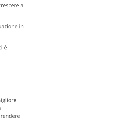
crescere a
uazione in
i è
igliore
e
prendere