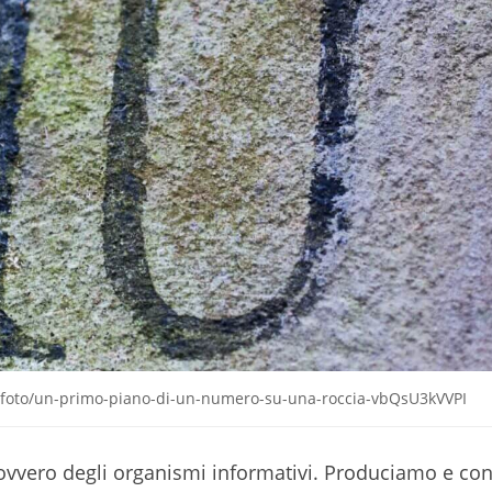
it/foto/un-primo-piano-di-un-numero-su-una-roccia-vbQsU3kVVPI
 ovvero degli organismi informativi. Produciamo e 