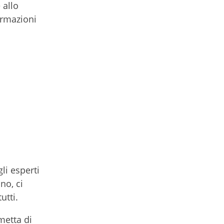
 allo
ormazioni
li esperti
no, ci
utti.
metta di