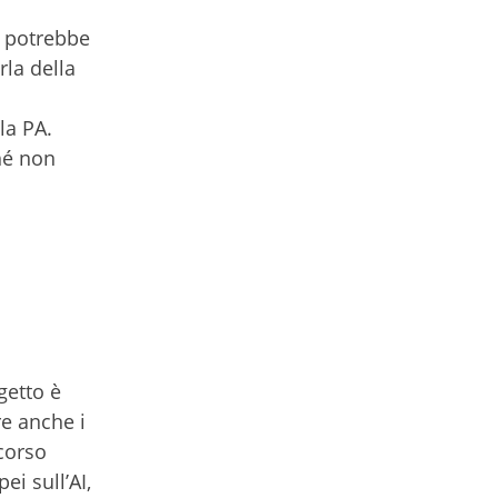
si potrebbe
rla della
la PA.
ché non
ogetto è
re anche i
 corso
ei sull’AI,