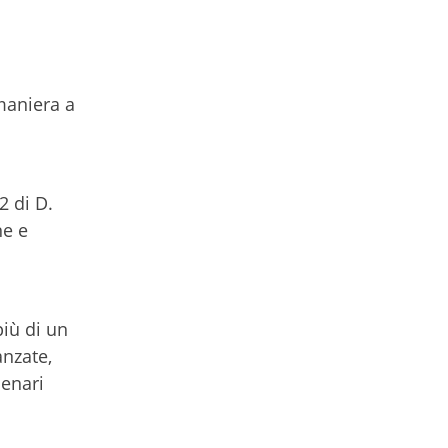
 maniera a
2 di D.
ne e
più di un
anzate,
cenari