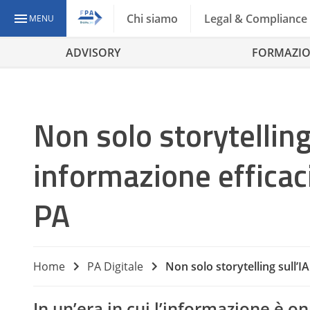
Chi siamo
Legal & Compliance
MENU
ADVISORY
FORMAZI
Non solo storytelling 
informazione efficaci 
PA
Home
PA Digitale
Non solo storytelling sull’IA
In un’era in cui l’informazione è o