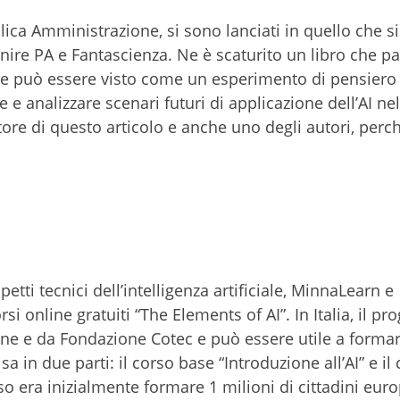
bblica Amministrazione, si sono lanciati in quello che 
ire PA e Fantascienza. Ne è scaturito un libro che pa
che può essere visto come un esperimento di pensiero
 e analizzare scenari futuri di applicazione dell’AI nel
utore di questo articolo e anche uno degli autori, per
tti tecnici dell’intelligenza artificiale, MinnaLearn e
si online gratuiti “The Elements of AI”. In Italia, il pr
one e da Fondazione Cotec e può essere utile a forma
a in due parti: il corso base “Introduzione all’AI” e il
o era inizialmente formare 1 milioni di cittadini europ