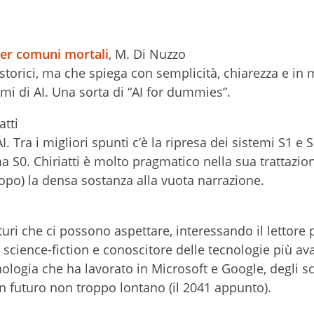
 per comuni mortali
, M. Di Nuzzo
 e storici, ma che spiega con semplicità, chiarezza e in
tmi di AI. Una sorta di “AI for dummies”.
atti
I. Tra i migliori spunti c’è la ripresa dei sistemi S1 e S
 S0. Chiriatti è molto pragmatico nella sua trattazio
po) la densa sostanza alla vuota narrazione.
uturi che ci possono aspettare, interessando il lettore 
science-fiction e conoscitore delle tecnologie più av
ologia che ha lavorato in Microsoft e Google, degli s
un futuro non troppo lontano (il 2041 appunto).