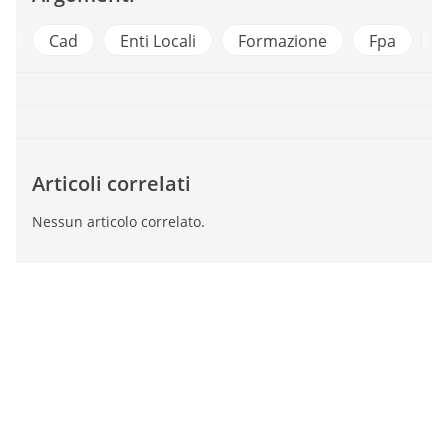
y
Cad
Enti Locali
Formazione
Fpa
O
Articoli correlati
Nessun articolo correlato.