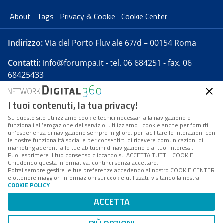
About
Tags
Privacy & Cookie
Cookie Center
Indirizzo:
Via del Porto Fluviale 67/d – 00154 Roma
Contatti:
info@forumpa.it
- tel. 06 684251 - fax. 06
68425433
I tuoi contenuti, la tua privacy!
Forumpa.it
è una pubblicazione telematica iscritta
presso Registro della stampa del Tribunale di Roma -
Su questo sito utilizziamo cookie tecnici necessari alla navigazione e
funzionali all’erogazione del servizio. Utilizziamo i cookie anche per fornirti
Reg. n. 182 del 2 maggio 2008 - Direttore resp. Michela
un’esperienza di navigazione sempre migliore, per facilitare le interazioni con
Stentella
le nostre funzionalità social e per consentirti di ricevere comunicazioni di
marketing aderenti alle tue abitudini di navigazione e ai tuoi interessi.
FPA s.r.l. è società soggetta a Direzione e
Puoi esprimere il tuo consenso cliccando su ACCETTA TUTTI I COOKIE.
Coordinamento da parte di Digital360 S.p.A. - FPA s.r.l.
Chiudendo questa informativa, continui senza accettare.
Potrai sempre gestire le tue preferenze accedendo al nostro COOKIE CENTER
è un'azienda certificata per il sistema di management
e ottenere maggiori informazioni sui cookie utilizzati, visitando la nostra
COOKIE POLICY
.
di qualità SQS (ISO 9001)
Codice Fiscale/Partita IVA n. 10693191008 - R.E.A. Roma
ACCETTA
n. 1249791. ISP AWS
Mappa del sito