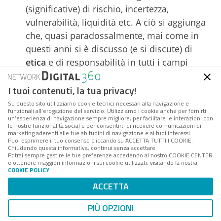
(significative) di rischio, incertezza,
vulnerabilità, liquidità etc. A ciò si aggiunga
che, quasi paradossalmente, mai come in
questi anni si è discusso (e si discute) di
etica
e di responsabilità in tutti i campi
dell’azione sociale (dalla politica alla cultura,
I tuoi contenuti, la tua privacy!
dall’informazione all’innovazione scientifica
e tecnologica etc.).
Si potrebbe semplificare
Su questo sito utilizziamo cookie tecnici necessari alla navigazione e
funzionali all’erogazione del servizio. Utilizziamo i cookie anche per fornirti
tale paradosso con la “formula”: trionfo
un’esperienza di navigazione sempre migliore, per facilitare le interazioni con
le nostre funzionalità social e per consentirti di ricevere comunicazioni di
dell’etichetta sull’etica.
Paese di paradossi e
marketing aderenti alle tue abitudini di navigazione e ai tuoi interessi.
Puoi esprimere il tuo consenso cliccando su ACCETTA TUTTI I COOKIE.
contraddizioni (non soltanto sul piano
Chiudendo questa informativa, continui senza accettare.
culturale):
da una parte, per ogni “nuovo”
Potrai sempre gestire le tue preferenze accedendo al nostro COOKIE CENTER
e ottenere maggiori informazioni sui cookie utilizzati, visitando la nostra
problema si invocano subito nuove leggi,
COOKIE POLICY
.
nuovi codici deontologici, nuove
ACCETTA
prescrizioni, nuovi divieti; dall’altra,
PIÙ OPZIONI
culturalmente, consideriamo quelle stesse