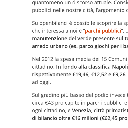
quantomeno un discorso attuale. Consid
pubblici nelle nostre città, l’argomento 
Su openbilanci è possibile scoprire la s
che interessa a noi è “
parchi pubblici
“,
manutenzione del verde presente sul terri
arredo urbano (es. parco giochi per i b
Nel 2012 la spesa media dei 15 Comuni pi
cittadino.
In fondo alla classifica Napo
rispettivamente €19,46, €12,52 e €9,26
.
ad oggi.
Sul gradino più basso del podio invece
circa €43 pro capite in parchi pubblici e
ogni cittadino, e
Venezia, città primatis
di bilancio oltre €16 milioni (€62,45 pro