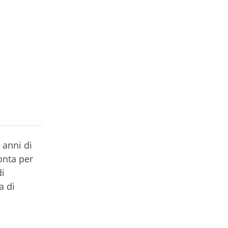
 anni di
ronta per
di
a di