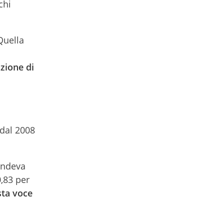
chi
Quella
azione di
 dal 2008
endeva
0,83 per
sta voce