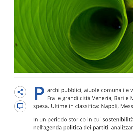
P
archi pubblici, aiuole comunali e v
Fra le grandi città Venezia, Bari 
spesa. Ultime in classifica: Napoli, Mes
In un periodo storico in cui
sostenibili
nell’agenda politica dei partiti
, analizza