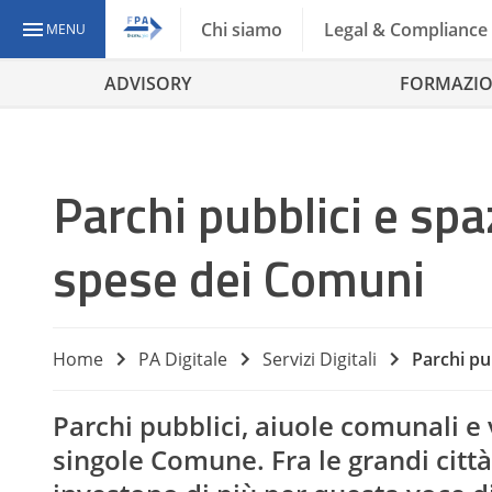
Chi siamo
Legal & Compliance
MENU
ADVISORY
FORMAZI
Parchi pubblici e spaz
spese dei Comuni
Home
PA Digitale
Servizi Digitali
Parchi pub
Parchi pubblici, aiuole comunali e vi
singole Comune. Fra le grandi citt