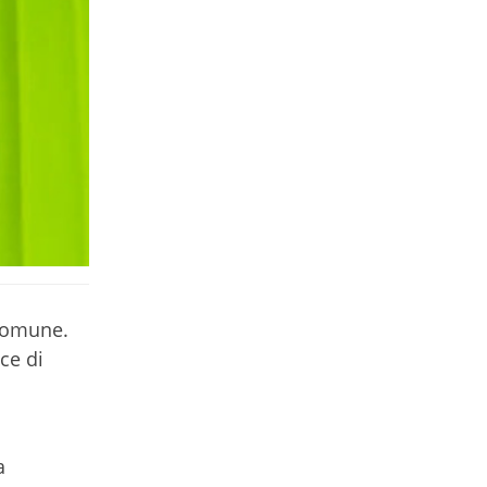
 Comune.
ce di
a