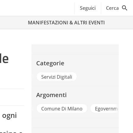
Seguici
Cerca
MANIFESTAZIONI & ALTRI EVENTI
le
Categorie
ttà e Territori
Servizi Digitali
Argomenti
Ambiente
Comune Di Milano
Egovernment
a ogni
e