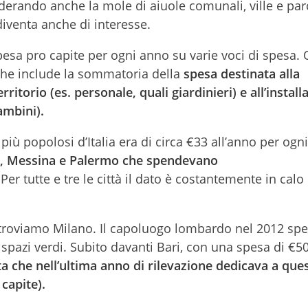
erando anche la mole di aiuole comunali, ville e par
diventa anche di interesse.
pesa pro capite per ogni anno su varie voci di spesa. 
 che include la sommatoria della
spesa destinata alla
torio (es. personale, quali giardinieri) e all’install
ambini).
ù popolosi d’Italia era di circa €33 all’anno per ogni
li, Messina e Palermo che spendevano
 Per tutte e tre le città il dato è costantemente in calo
 troviamo Milano. Il capoluogo lombardo nel 2012 sp
 spazi verdi. Subito davanti Bari, con una spesa di €5
ta che nell’ultima anno di rilevazione dedicava a que
 capite).