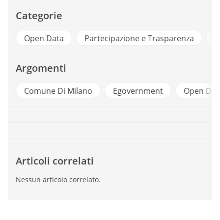
Categorie
ri
Open Data
Partecipazione e Trasparenza
S
Argomenti
e
Comune Di Milano
Egovernment
Open Dat
Articoli correlati
Nessun articolo correlato.