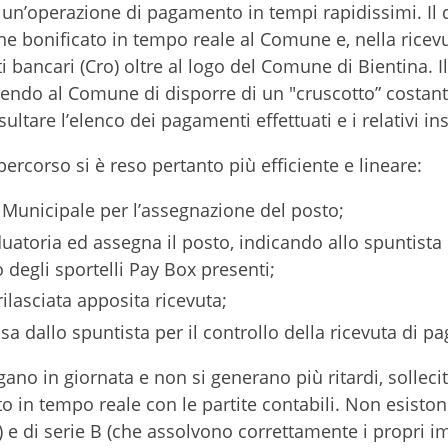
 un’operazione di pagamento in tempi rapidissimi. Il
ene bonificato in tempo reale al Comune e, nella ricev
enti bancari (Cro) oltre al logo del Comune di Bientina. 
endo al Comune di disporre di un "cruscotto” costa
ultare l’elenco dei pagamenti effettuati e i relativi in
percorso si è reso pertanto più efficiente e lineare:
a Municipale per l’assegnazione del posto;
aduatoria ed assegna il posto, indicando allo spuntist
degli sportelli Pay Box presenti;
rilasciata apposita ricevuta;
sa dallo spuntista per il controllo della ricevuta di 
gano in giornata e non si generano più ritardi, sollecit
ato in tempo reale con le partite contabili. Non esiston
) e di serie B (che assolvono correttamente i propri i