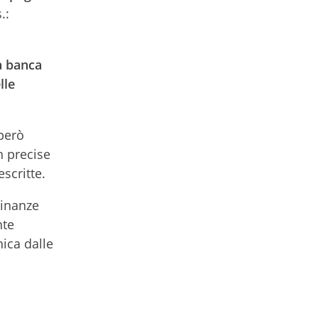
.:
a banca
lle
operò
n precise
escritte.
cinanze
nte
nica dalle