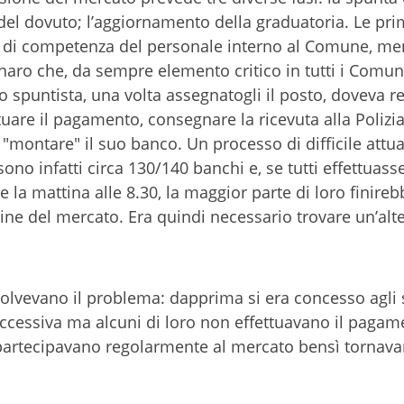
del dovuto; l’aggiornamento della graduatoria. Le pri
i di competenza del personale interno al Comune, men
naro che, da sempre elemento critico in tutti i Comun
Lo spuntista, una volta assegnatogli il posto, doveva r
ettuare il pagamento, consegnare la ricevuta alla Polizi
montare" il suo banco. Un processo di difficile attua
ono infatti circa 130/140 banchi e, se tutti effettuasse
 la mattina alle 8.30, la maggior parte di loro finireb
ine del mercato. Era quindi necessario trovare un’alte
olvevano il problema: dapprima si era concesso agli 
uccessiva ma alcuni di loro non effettuavano il pagame
n partecipavano regolarmente al mercato bensì tornav