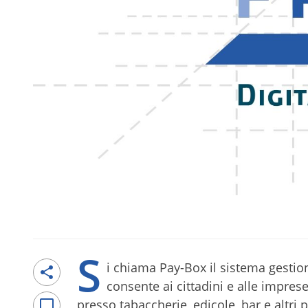
S
i chiama Pay-Box il sistema gestion
consente ai cittadini e alle impres
presso tabaccherie, edicole, bar e altri p