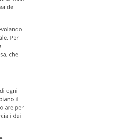
ea del
gevolando
ale. Per
e
isa, che
di ogni
piano il
colare per
ciali dei
e