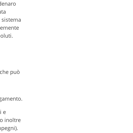
 denaro
uta
Il sistema
ntemente
soluti.
a che può
pagamento.
i e
o inoltre
mpegni).