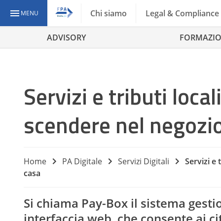
Chi siamo
Legal & Compliance
MENU
ADVISORY
FORMAZI
Servizi e tributi loc
scendere nel negozio
Home
PA Digitale
Servizi Digitali
Servizi e
casa
Si chiama Pay-Box il sistema gesti
interfaccia web, che consente ai c