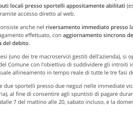
uti locali presso sportelli appositamente abilitati
(es
 tramite accesso diretto al web.
 consiste anche nel
riversamento immediato presso l
agamento effettuato, con
aggiornamento sincrono de
a del debito
.
esi (uno dei tre macroservizi gestiti dell’azienda), si 
del Comune con l’obiettivo di suddividere gli introiti i
tuale allineamento in tempo reale di tutte le tre fasi d
le due sportelli presso due negozi nelle immediate vi
), al fine di consentire agli spuntisti di pagare dura
, dalle 7 del mattino alle 20, sabato incluso, e la dome