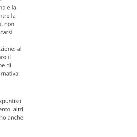
ma e la
tre la
i, non
ecarsi
a
zione: al
ro il
be di
rnativa.
spuntisti
nto, altri
ano anche