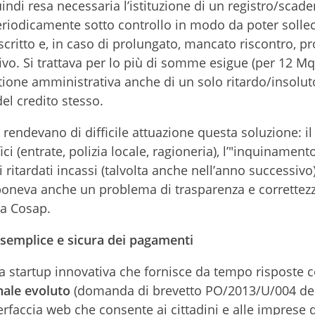
indi resa necessaria l’istituzione di un registro/scad
iodicamente sotto controllo in modo da poter solleci
scritto e, in caso di prolungato, mancato riscontro, p
tivo. Si trattava per lo più di somme esigue (per 12 Mq
stione amministrativa anche di un solo ritardo/insolut
el credito stesso.
 rendevano di difficile attuazione questa soluzione: il
ci (entrate, polizia locale, ragioneria), l’"inquinament
ritardati incassi (talvolta anche nell’anno successivo)
si poneva anche un problema di trasparenza e correttez
la Cosap.
 semplice e sicura dei pagamenti
a startup innovativa che fornisce da tempo risposte 
nale evoluto
(domanda di brevetto PO/2013/U/004 de
erfaccia web che consente ai cittadini e alle imprese 