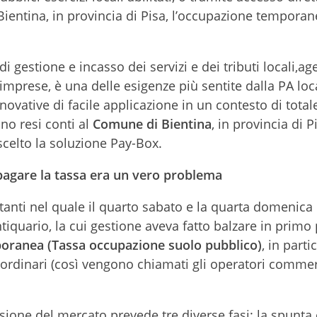
ientina, in provincia di Pisa, l’occupazione temporan
i gestione e incasso dei servizi e dei tributi locali,a
 imprese, è una delle esigenze più sentite dalla PA loc
novative di facile applicazione in un contesto di total
ono resi conti al
Comune di Bientina
, in provincia di P
celto la soluzione Pay-Box.
 pagare la tassa era un vero problema
tanti nel quale il quarto sabato e la quarta domenica 
quario, la cui gestione aveva fatto balzare in primo 
poranea (Tassa occupazione suolo pubblico)
, in parti
raordinari (così vengono chiamati gli operatori commer
sione del mercato prevede tre diverse fasi: la spunta 