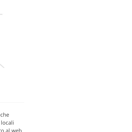
 che
locali
tto al web.