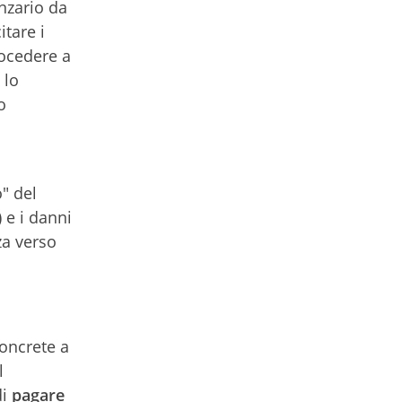
enzario da
tare i
rocedere a
 lo
o
o" del
 e i danni
za verso
concrete a
l
di
pagare