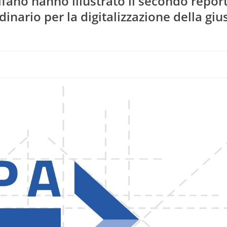
lfano hanno illustrato il secondo report
inario per la digitalizzazione della gius