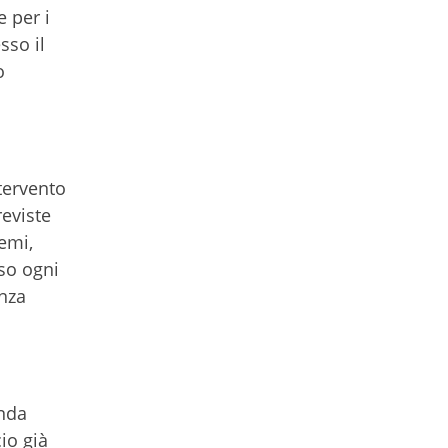
e per i
sso il
o
ntervento
reviste
emi,
so ogni
enza
onda
cio già