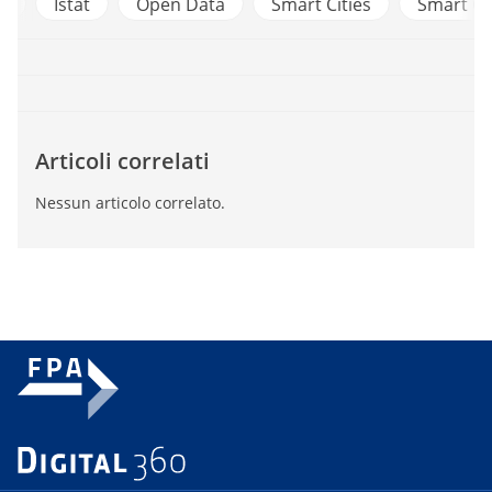
a
Istat
Open Data
Smart Cities
Smart Ci
Articoli correlati
Nessun articolo correlato.