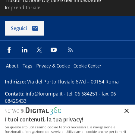
Trasformazione Digitale e dell'innovazione
Imprenditoriale.
Seguici
About
Tags
Privacy & Cookie
Cookie Center
Indirizzo:
Via del Porto Fluviale 67/d – 00154 Roma
Contatti:
info@forumpa.it
- tel. 06 684251 - fax. 06
68425433
I tuoi contenuti, la tua privacy!
Forumpa.it
è una pubblicazione telematica iscritta
presso Registro della stampa del Tribunale di Roma -
Su questo sito utilizziamo cookie tecnici necessari alla navigazione e
funzionali all’erogazione del servizio. Utilizziamo i cookie anche per fornirti
Reg. n. 182 del 2 maggio 2008 - Direttore resp. Michela