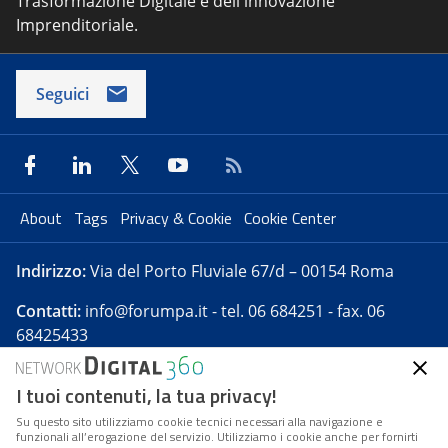
Trasformazione Digitale e dell'innovazione
Imprenditoriale.
Seguici
About
Tags
Privacy & Cookie
Cookie Center
Indirizzo:
Via del Porto Fluviale 67/d – 00154 Roma
Contatti:
info@forumpa.it
- tel. 06 684251 - fax. 06
68425433
I tuoi contenuti, la tua privacy!
Forumpa.it
è una pubblicazione telematica iscritta
presso Registro della stampa del Tribunale di Roma -
Su questo sito utilizziamo cookie tecnici necessari alla navigazione e
funzionali all’erogazione del servizio. Utilizziamo i cookie anche per fornirti
Reg. n. 182 del 2 maggio 2008 - Direttore resp. Michela