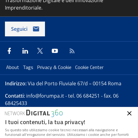
Trasformazione Digitale e dell'innovazione
Imprenditoriale.
Seguici
About
Tags
Privacy & Cookie
Cookie Center
Indirizzo:
Via del Porto Fluviale 67/d – 00154 Roma
Contatti:
info@forumpa.it
- tel. 06 684251 - fax. 06
68425433
I tuoi contenuti, la tua privacy!
Forumpa.it
è una pubblicazione telematica iscritta
presso Registro della stampa del Tribunale di Roma -
Su questo sito utilizziamo cookie tecnici necessari alla navigazione e
funzionali all’erogazione del servizio. Utilizziamo i cookie anche per fornirti
Reg. n. 182 del 2 maggio 2008 - Direttore resp. Michela