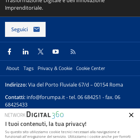
Trasformazione Digitale e dell'innovazione
Imprenditoriale.
Seguici
About
Tags
Privacy & Cookie
Cookie Center
Indirizzo:
Via del Porto Fluviale 67/d – 00154 Roma
Contatti:
info@forumpa.it
- tel. 06 684251 - fax. 06
68425433
I tuoi contenuti, la tua privacy!
Forumpa.it
è una pubblicazione telematica iscritta
presso Registro della stampa del Tribunale di Roma -
Su questo sito utilizziamo cookie tecnici necessari alla navigazione e
funzionali all’erogazione del servizio. Utilizziamo i cookie anche per fornirti
Reg. n. 182 del 2 maggio 2008 - Direttore resp. Michela