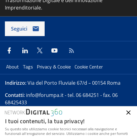
Trasformazione Digitale e dell'innovazione
Imprenditoriale.
Seguici
About
Tags
Privacy & Cookie
Cookie Center
Indirizzo:
Via del Porto Fluviale 67/d – 00154 Roma
Contatti:
info@forumpa.it
- tel. 06 684251 - fax. 06
68425433
I tuoi contenuti, la tua privacy!
Forumpa.it
è una pubblicazione telematica iscritta
presso Registro della stampa del Tribunale di Roma -
Su questo sito utilizziamo cookie tecnici necessari alla navigazione e
funzionali all’erogazione del servizio. Utilizziamo i cookie anche per fornirti
Reg. n. 182 del 2 maggio 2008 - Direttore resp. Michela