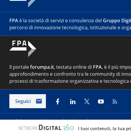
FPA
è la società di servizi e consulenza del
Gruppo Digit
percorsi di innovazione tecnologica, istituzionale e orga
Il portale
forumpa.it
, testata online di
FPA
, è il più imp
approfondimento e confronto tra le community di inno
processi di trasformazione organizzativa e tecnologica d
Seguici
Indirizzo:
Via del Porto Fluviale 67/d – 00154 Roma
I tuoi contenuti, la tua pr