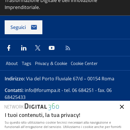
Trasformazione Digitale e dell'innovazione
Imprenditoriale.
Seguici
About
Tags
Privacy & Cookie
Cookie Center
Indirizzo:
Via del Porto Fluviale 67/d – 00154 Roma
Contatti:
info@forumpa.it
- tel. 06 684251 - fax. 06
68425433
I tuoi contenuti, la tua privacy!
Forumpa.it
è una pubblicazione telematica iscritta
presso Registro della stampa del Tribunale di Roma -
Su questo sito utilizziamo cookie tecnici necessari alla navigazione e
funzionali all’erogazione del servizio. Utilizziamo i cookie anche per fornirti
Reg. n. 182 del 2 maggio 2008 - Direttore resp. Michela