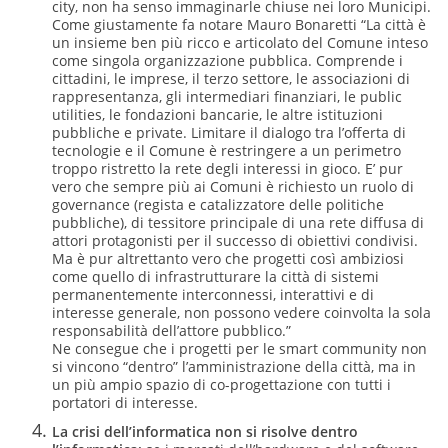
city, non ha senso immaginarle chiuse nei loro Municipi.
Come giustamente fa notare Mauro Bonaretti “La città è
un insieme ben più ricco e articolato del Comune inteso
come singola organizzazione pubblica. Comprende i
cittadini, le imprese, il terzo settore, le associazioni di
rappresentanza, gli intermediari finanziari, le public
utilities, le fondazioni bancarie, le altre istituzioni
pubbliche e private. Limitare il dialogo tra l’offerta di
tecnologie e il Comune è restringere a un perimetro
troppo ristretto la rete degli interessi in gioco. E’ pur
vero che sempre più ai Comuni è richiesto un ruolo di
governance (regista e catalizzatore delle politiche
pubbliche), di tessitore principale di una rete diffusa di
attori protagonisti per il successo di obiettivi condivisi.
Ma è pur altrettanto vero che progetti così ambiziosi
come quello di infrastrutturare la città di sistemi
permanentemente interconnessi, interattivi e di
interesse generale, non possono vedere coinvolta la sola
responsabilità dell’attore pubblico.”
Ne consegue che i progetti per le smart community non
si vincono “dentro” l’amministrazione della città, ma in
un più ampio spazio di co-progettazione con tutti i
portatori di interesse.
La crisi dell’informatica non si risolve dentro