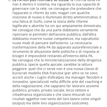
non è dentro il sistema, ma riguarda la sua capacità di
governare con la rete: ne consegue che pretendere che
l’apparato si riformi da solo, magari con qualche
iniezione di nuovo e illuminato diritto amministrativo, è
una fatica di Sisifo, come la storia delle riforme
legiferate e abortite ha sin qui ampiamente dimostrato.
Ne consegue che da una parte dobbiamo seriamente
ripensare ai perimetri dell’azione pubblica, dall’altra
dobbiamo inserire nuove competenze, ma soprattutto
nuovi modi di pensare dall’esterno. La necessaria
trasformazione della PA da apparato autoreferenziale a
strumento di attuazione delle politiche e di risposta ai
bisogni è impossibile restando all’interno della PA.
Ne consegue che la ministerializzazione della dirigenza
pubblica, specie quella apicale, sarebbe la iattura
peggiore: quel che ci serve non è una nuova classe di
burocrati modello ENA francese (per altro se ne sono
accorti anche i cugini d’oltralpe), ma manager flessibili e
innovativi, specializzati nella difficile arte del coaching e
della negoziazione, che sappiano far lavorare assieme
pubblico, privato, privato sociale, terzo settore e
cittadinanza organizzata e che siano misurati sui
risultati oggettivi non tanto del loro lavoro come singoli
(output) ma delle loro organizzazioni (outcome).