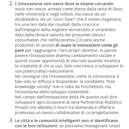
L’innovazione non nasce dove la stiamo cercando
:
ossia non nasce, armata come Atena dalla testa di Zeus,
nelle Università e negli istituti, ma nasce da un
disobbedire, da un “uscir fuori” che è sintesi hegeliana
tra una tesi data dai risultati della ricerca e
dall’impegno della migliore tecnocrazia e un’antitesi
data dalla tenace volontà dei prosumer (ossia i
consumatori che nell’economia 2.0 sono anche
produttori di servizi)
di usare le innovazioni come gli
pare
per raggiungere i loro propri obiettivi. In parole
povere l’innovazione diventa cambiamento sociale e
quindi nuove opportunità di vita solo quando incontra
la creatività di chi la usa. Solo così riesce a sviluppare le
sue potenzialità rivoluzionarie.
Ne consegue che l’innovazione, come la conoscenza, è
tale solo se diffusa e disponibile: la cosiddetta “free
knowledge society” non è roba da fricchettoni, ma
l’ecosistema dello sviluppo sostenibile.
Nel campo dell’innovazione della PA questo vuol dire
sviluppare ogni occasione di vera Partnership-Pubblico-
Privato che abbatta il muro tra domanda e offerta e
promuova un lavoro collaborativo di co-progettazione.
Le città e le comunità intelligenti non si identificano
con le loro istituzioni:
se possiamo immaginare smart