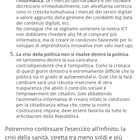
l’informatica:
se i mercati dell’hardware e del software
decrescono irrimediabilmente, con altrettanta certezza
sono in crescita tumultuosa i mercati dei servizi digitali
a valore aggiunto, della gestione dei cosiddetti big data,
dei contenuti digitali, ecc.
Ne consegue che se vogliamo sostenere la nostra ICT
non dobbiamo chiedere alla PA di comprare più
informatica, ma di creare le condizioni favorevoli per lo
sviluppo di imprenditoria innovativa (non solo start-up).
La crisi della politica non si risolve dentro la politica
,
né tantomeno dentro la sua caricatura
controdipendente che è l’antipolitica. Come la cronaca
di questi giorni dimostra è estremamente difficile che la
politica sia in grado di autoemendarsi. Quel che la farà
cambiare sarà una robusta inserzione di vera
trasparenza che abiliti il controllo sociale e
l’empowerment dei cittadini. Solo abbattendo
l’asimmetria informativa di creano infatti le condizioni
per la cittadinanza attiva che, come la nostra
Costituzione impone, deve essere favorita da tutte le
articolazioni della Repubblica.
Potremmo continuare l’esercizio all’infinito: la
crisi della sanità, stretta tra meno soldi e più