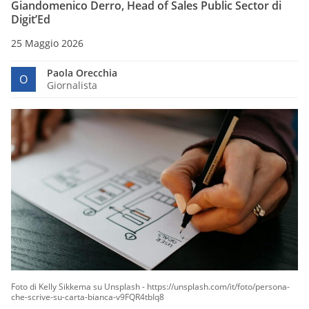
Giandomenico Derro, Head of Sales Public Sector di
Digit’Ed
25 Maggio 2026
Paola Orecchia
O
Giornalista
Foto di Kelly Sikkema su Unsplash - https://unsplash.com/it/foto/persona-
che-scrive-su-carta-bianca-v9FQR4tbIq8