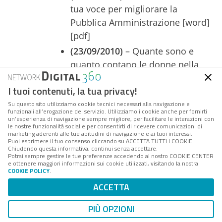
tua voce per migliorare la
Pubblica Amministrazione [word]
[pdf]
(23/09/2010)
–
Quante sono e
quanto contano le donne nella
Pubblica Amministrazione italiana
I tuoi contenuti, la tua privacy!
[word] [pdf]
Su questo sito utilizziamo cookie tecnici necessari alla navigazione e
(30/06/2010)
–
Imparare a tagliare
funzionali all’erogazione del servizio. Utilizziamo i cookie anche per fornirti
un’esperienza di navigazione sempre migliore, per facilitare le interazioni con
le spese: al via il primo corso in
le nostre funzionalità social e per consentirti di ricevere comunicazioni di
rete per
dirigenti, amministratori
marketing aderenti alle tue abitudini di navigazione e ai tuoi interessi.
Puoi esprimere il tuo consenso cliccando su ACCETTA TUTTI I COOKIE.
e funzionari pubblici [word] [pdf]
Chiudendo questa informativa, continui senza accettare.
Potrai sempre gestire le tue preferenze accedendo al nostro COOKIE CENTER
(21/05/2010)
– Chiude FORUM PA
e ottenere maggiori informazioni sui cookie utilizzati, visitando la nostra
COOKIE POLICY
.
2010: un’edizione da record
ACCETTA
[word]
(20/05/2010)
– L’impiegato
PIÙ OPZIONI
pubblico sempre più digitale,