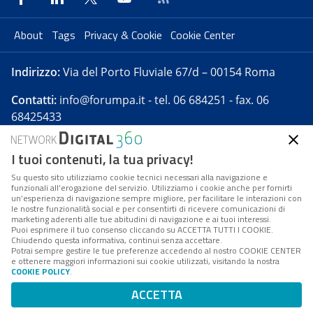
About
Tags
Privacy & Cookie
Cookie Center
Indirizzo:
Via del Porto Fluviale 67/d – 00154 Roma
Contatti:
info@forumpa.it
- tel. 06 684251 - fax. 06
68425433
I tuoi contenuti, la tua privacy!
Forumpa.it
è una pubblicazione telematica iscritta
presso Registro della stampa del Tribunale di Roma -
Su questo sito utilizziamo cookie tecnici necessari alla navigazione e
funzionali all’erogazione del servizio. Utilizziamo i cookie anche per fornirti
Reg. n. 182 del 2 maggio 2008 - Direttore resp. Michela
un’esperienza di navigazione sempre migliore, per facilitare le interazioni con
Stentella
le nostre funzionalità social e per consentirti di ricevere comunicazioni di
marketing aderenti alle tue abitudini di navigazione e ai tuoi interessi.
FPA s.r.l. è società soggetta a Direzione e
Puoi esprimere il tuo consenso cliccando su ACCETTA TUTTI I COOKIE.
Coordinamento da parte di Digital360 S.p.A. - FPA s.r.l.
Chiudendo questa informativa, continui senza accettare.
Potrai sempre gestire le tue preferenze accedendo al nostro COOKIE CENTER
è un'azienda certificata per il sistema di management
e ottenere maggiori informazioni sui cookie utilizzati, visitando la nostra
COOKIE POLICY
.
di qualità SQS (ISO 9001)
Codice Fiscale/Partita IVA n. 10693191008 - R.E.A. Roma
ACCETTA
n. 1249791. ISP AWS