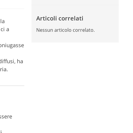
Articoli correlati
la
ci a
Nessun articolo correlato.
coniugasse
iffusi, ha
ria.
ssere
i