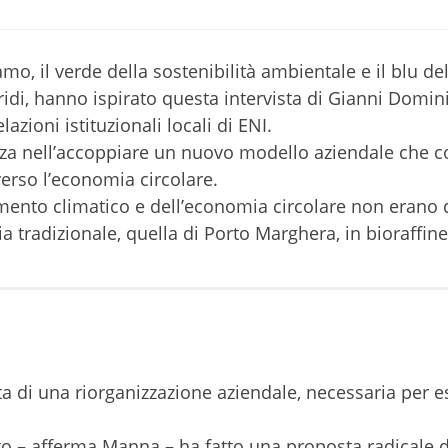
mo, il verde della sostenibilità ambientale e il blu del
ridi, hanno ispirato questa intervista di Gianni Domini
zioni istituzionali locali di ENI.
nza nell’accoppiare un nuovo modello aziendale che 
verso l’economia circolare.
ento climatico e dell’economia circolare non erano d
 tradizionale, quella di Porto Marghera, in bioraffine
ta di una riorganizzazione aziendale, necessaria per e
o – afferma Manna – ha fatto una proposta radicale d