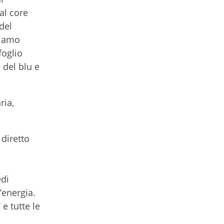
al core
del
biamo
foglio
 del blu e
ria,
diretto
edi
l’energia.
e tutte le