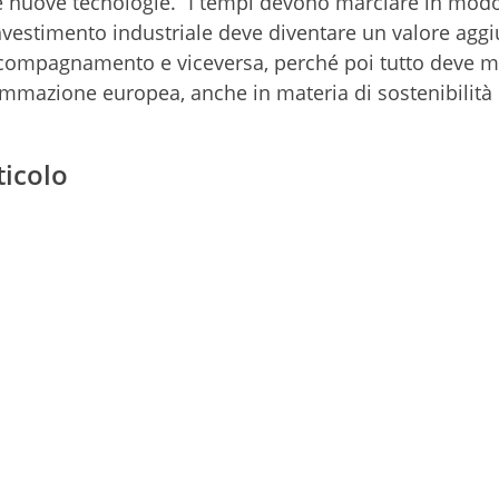
 le nuove tecnologie. “I tempi devono marciare in mod
vestimento industriale deve diventare un valore agg
 accompagnamento e viceversa, perché poi tutto deve 
ammazione europea, anche in materia di sostenibilità
ticolo