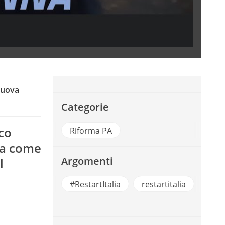
nuova
Categorie
sco
Riforma PA
ica come
Argomenti
l
#RestartItalia
restartitalia