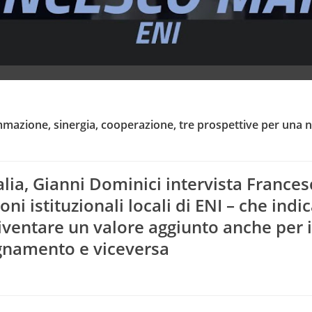
azione, sinergia, cooperazione, tre prospettive per una 
alia, Gianni Dominici intervista France
ni istituzionali locali di ENI – che ind
iventare un valore aggiunto anche per i
agnamento e viceversa