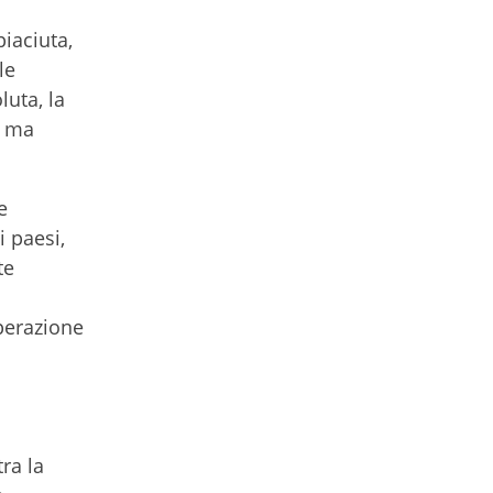
iaciuta,
le
luta, la
, ma
e
 paesi,
te
perazione
ra la