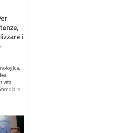
Per
tenze,
izzare i
o
nologica,
dea
tività
 Stimolare