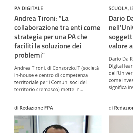
PA DIGITALE
SCUOLA, I
Andrea Tironi: “La
Dario D
collaborazione tra enti come
nell’Un
strategia per una PA che
soggett
faciliti la soluzione dei
valore a
problemi”
Dario Da Re
Digital le
Andrea Tironi, di Consorzio.IT (società
dell'Univer
in-house e centro di competenza
come inves
territoriale per i Comuni soci del
significa in
territorio cremasco) mette in...
di
Redazione FPA
di
Redazio