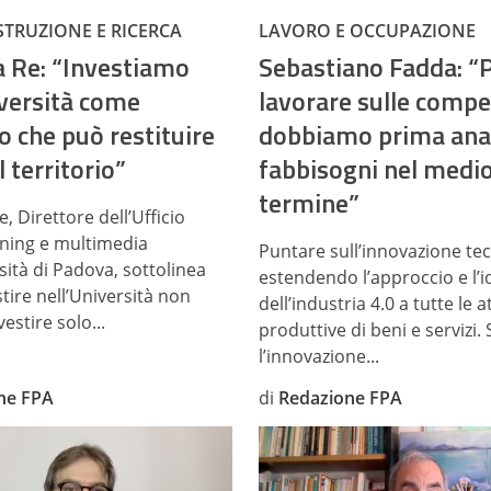
STRUZIONE E RICERCA
LAVORO E OCCUPAZIONE
a Re: “Investiamo
Sebastiano Fadda: “
iversità come
lavorare sulle compe
o che può restituire
dobbiamo prima anal
l territorio”
fabbisogni nel medi
termine”
, Direttore dell’Ufficio
arning e multimedia
Puntare sull’innovazione tec
sità di Padova, sottolinea
estendendo l’approccio e l’i
tire nell’Università non
dell’industria 4.0 a tutte le at
vestire solo...
produttive di beni e servizi.
l’innovazione...
ne FPA
di
Redazione FPA