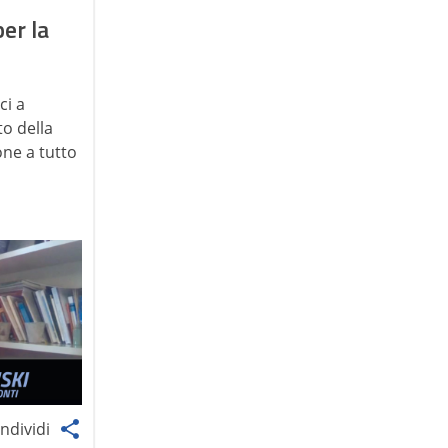
er la
ci a
to della
one a tutto
ndividi