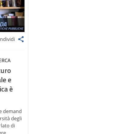
ndividi
CERCA
uturo
ale e
ica è
ile demand
sità degli
lato di
re...