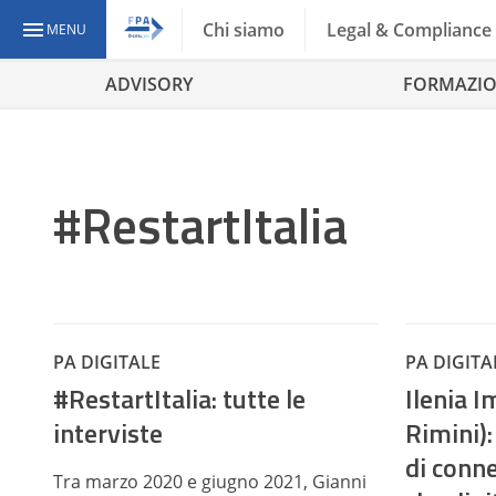
Chi siamo
Legal & Compliance
MENU
ADVISORY
FORMAZI
#RestartItalia
PA DIGITALE
PA DIGITA
#RestartItalia: tutte le
Ilenia 
interviste
Rimini)
di conn
Tra marzo 2020 e giugno 2021, Gianni