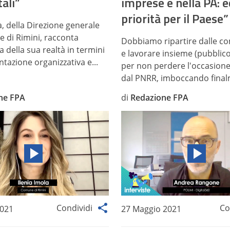
tali”
imprese e nella PA: e
priorità per il Paese”
a, della Direzione generale
 di Rimini, racconta
Dobbiamo ripartire dalle c
a della sua realtà in termini
e lavorare insieme (pubblico
tazione organizzativa e...
per non perdere l'occasione
dal PNRR, imboccando finalm
ne FPA
di
Redazione FPA
Condividi
Co
2021
27 Maggio 2021