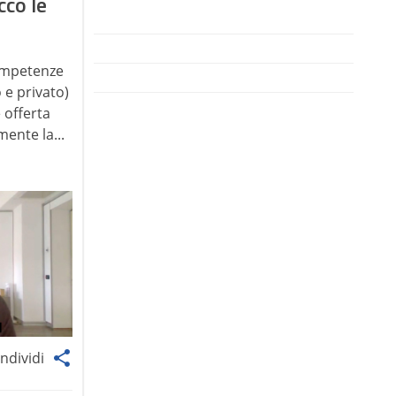
cco le
ompetenze
 e privato)
 offerta
ente la...
ndividi