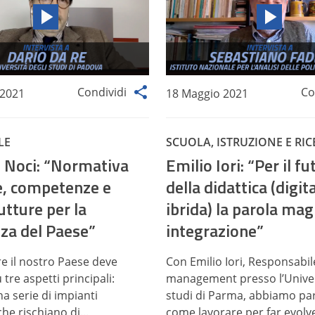
Condividi
Co
 2021
18 Maggio 2021
LE
SCUOLA, ISTRUZIONE E RI
o Noci: “Normativa
Emilio Iori: “Per il f
le, competenze e
della didattica (digit
utture per la
ibrida) la parola mag
nza del Paese”
integrazione”
re il nostro Paese deve
Con Emilio Iori, Responsab
 tre aspetti principali:
management presso l’Univer
a serie di impianti
studi di Parma, abbiamo par
he rischiano di...
come lavorare per far evolve