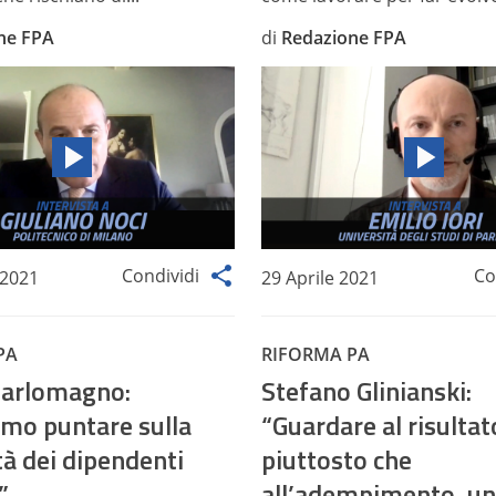
ne FPA
di
Redazione FPA
Condividi
Co
 2021
29 Aprile 2021
PA
RIFORMA PA
Carlomagno:
Stefano Glinianski:
mo puntare sulla
“Guardare al risultat
tà dei dipendenti
piuttosto che
”
all’adempimento, un