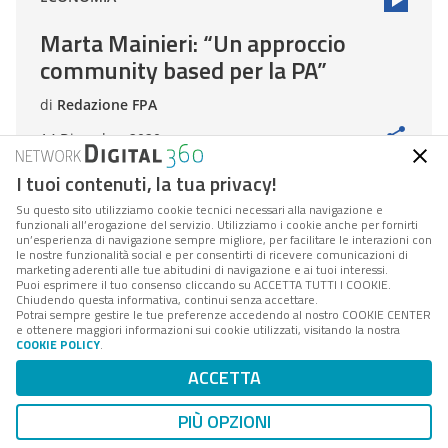
Marta Mainieri: “Un approccio
community based per la PA”
di
Redazione FPA
14 Dicembre 2020
I tuoi contenuti, la tua privacy!
Su questo sito utilizziamo cookie tecnici necessari alla navigazione e
funzionali all’erogazione del servizio. Utilizziamo i cookie anche per fornirti
PA DIGITALE
un’esperienza di navigazione sempre migliore, per facilitare le interazioni con
le nostre funzionalità social e per consentirti di ricevere comunicazioni di
Armando Fiumara: “Pubblico e
marketing aderenti alle tue abitudini di navigazione e ai tuoi interessi.
Puoi esprimere il tuo consenso cliccando su ACCETTA TUTTI I COOKIE.
privato insieme per digitalizzare il
Chiudendo questa informativa, continui senza accettare.
Potrai sempre gestire le tue preferenze accedendo al nostro COOKIE CENTER
paese”
e ottenere maggiori informazioni sui cookie utilizzati, visitando la nostra
COOKIE POLICY
.
di
Redazione FPA
ACCETTA
10 Dicembre 2020
PIÙ OPZIONI