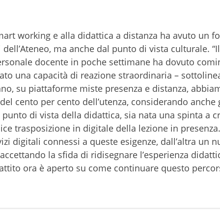
art working e alla didattica a distanza ha avuto un fo
dell’Ateneo, ma anche dal punto di vista culturale. “Il
personale docente in poche settimane ha dovuto comi
rato una capacità di reazione straordinaria – sottoline
nno, su piattaforme miste presenza e distanza, abbia
del cento per cento dell’utenza, considerando anche g
 punto di vista della didattica, sia nata una spinta a c
ce trasposizione in digitale della lezione in presenza
izi digitali connessi a queste esigenze, dall’altra un 
cettando la sfida di ridisegnare l’esperienza didatti
dibattito ora è aperto su come continuare questo perco