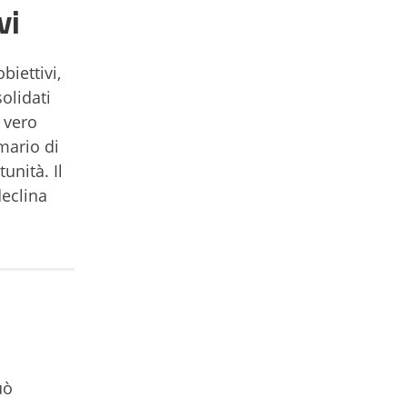
vi
biettivi,
olidati
 vero
mario di
unità. Il
declina
uò