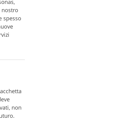
sonas,
l nostro
he spesso
nuove
vizi
bacchetta
deve
vati, non
uturo.