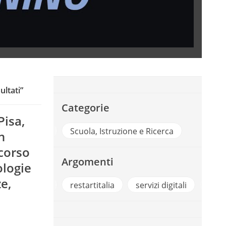
ultati”
Categorie
Pisa,
PA Digitale
Scuola, Istruzione e Ricerca
n
rcorso
Argomenti
ologie
e,
ali
restartitalia
servizi digitali
Smart Working