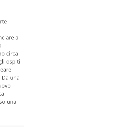
rte
nciare a
a
mo circa
li ospiti
reare
. Da una
nuovo
ca
rso una