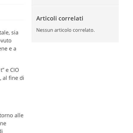
Articoli correlati
Nessun articolo correlato.
ale, sia
ovuto
ene e a
t” e CIO
 al fine di
torno alle
one
di