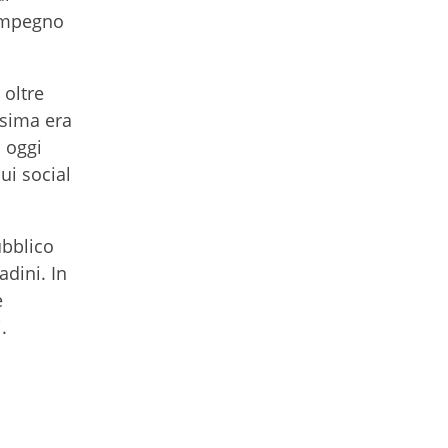
 impegno
 oltre
ssima era
i oggi
ui social
ubblico
adini. In
e
.