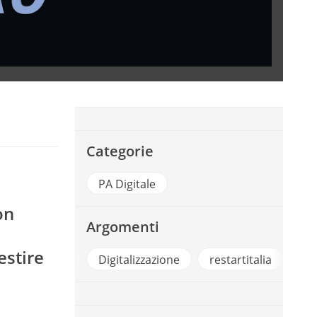
Categorie
PA Digitale
on
Argomenti
estire
#RestartItalia
Digitalizzazione
restartitalia
So