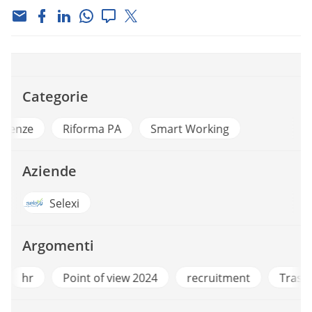
Categorie
Competenze
Riforma PA
Smart Working
Aziende
Selexi
Argomenti
r
Point of view 2024
recruitment
Trasparenz