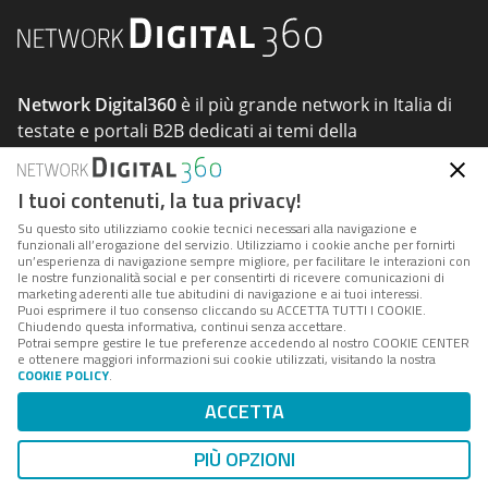
Network Digital360
è il più grande network in Italia di
testate e portali B2B dedicati ai temi della
Trasformazione Digitale e dell'innovazione
Imprenditoriale.
I tuoi contenuti, la tua privacy!
Su questo sito utilizziamo cookie tecnici necessari alla navigazione e
funzionali all’erogazione del servizio. Utilizziamo i cookie anche per fornirti
Seguici
un’esperienza di navigazione sempre migliore, per facilitare le interazioni con
le nostre funzionalità social e per consentirti di ricevere comunicazioni di
marketing aderenti alle tue abitudini di navigazione e ai tuoi interessi.
Puoi esprimere il tuo consenso cliccando su ACCETTA TUTTI I COOKIE.
Chiudendo questa informativa, continui senza accettare.
Potrai sempre gestire le tue preferenze accedendo al nostro COOKIE CENTER
e ottenere maggiori informazioni sui cookie utilizzati, visitando la nostra
COOKIE POLICY
.
About
Tags
Privacy & Cookie
Cookie Center
ACCETTA
Indirizzo:
Via del Porto Fluviale 67/d – 00154 Roma
PIÙ OPZIONI