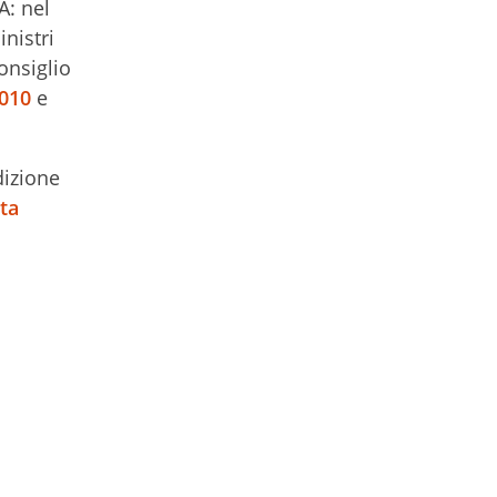
A: nel
nistri
onsiglio
010
e
dizione
ta