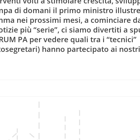
enti volti a stimolare crescita, svilup
mpa di domani il primo ministro illustr
mma nei prossimi mesi, a cominciare da
otizie più “serie”, ci siamo divertiti a sp
ORUM PA per vedere quali tra i “tecnici”
tosegretari) hanno partecipato ai nostr