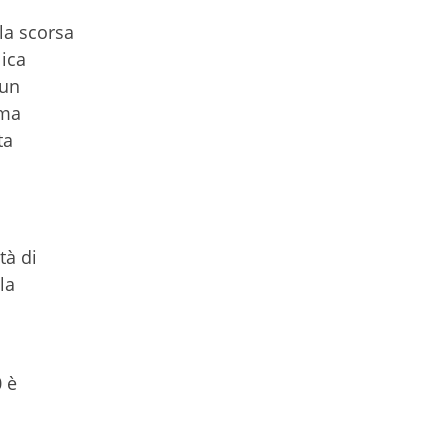
lla scorsa
lica
 un
rma
ta
tà di
la
0 è