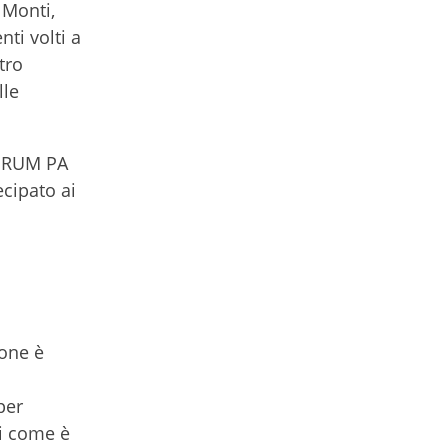
 Monti,
ti volti a
tro
lle
 FORUM PA
ecipato ai
ione è
per
di come è