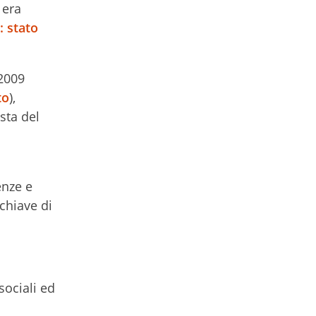
i era
T: stato
 2009
to
),
sta del
enze e
 chiave di
sociali ed