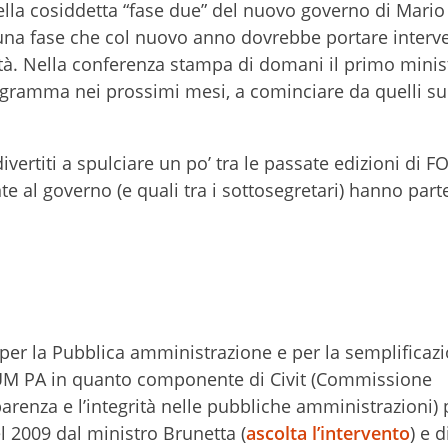
della cosiddetta “fase due” del nuovo governo di Mario
una fase che col nuovo anno dovrebbe portare interven
vità. Nella conferenza stampa di domani il primo minis
rogramma nei prossimi mesi, a cominciare da quelli su
 divertiti a spulciare un po’ tra le passate edizioni di
nte al governo (e quali tra i sottosegretari) hanno part
 per la Pubblica amministrazione e per la semplificaz
RUM PA in quanto componente di Civit (Commissione
parenza e l’integrità nelle pubbliche amministrazioni) 
el 2009 dal ministro Brunetta (
ascolta l’intervento
) e 