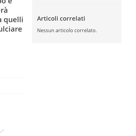
po e
erà
 quelli
Articoli correlati
ulciare
Nessun articolo correlato.
i