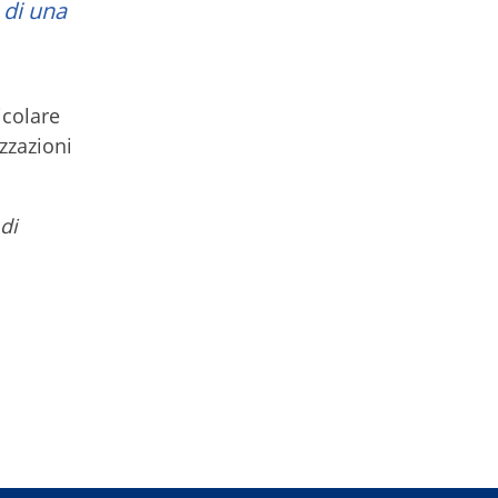
 di una
icolare
zzazioni
 di