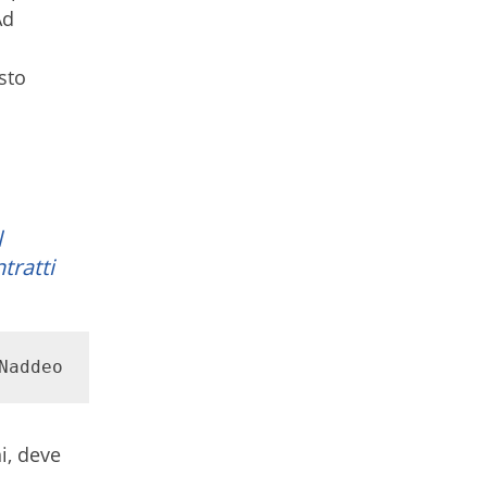
Ad
sto
l
tratti
Naddeo
i, deve