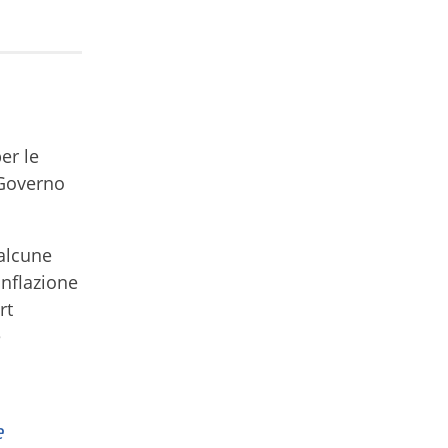
er le
l Governo
 alcune
inflazione
rt
e
e