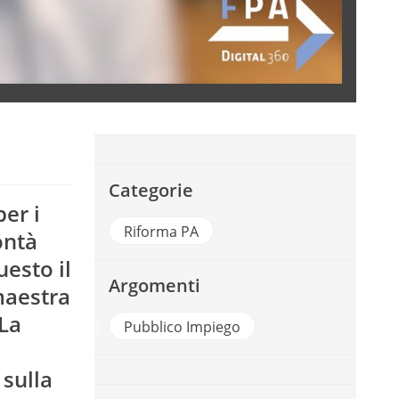
Categorie
er i
Riforma PA
ontà
uesto il
Argomenti
maestra
 La
oro Pubblico
Pubblico Impiego
 sulla