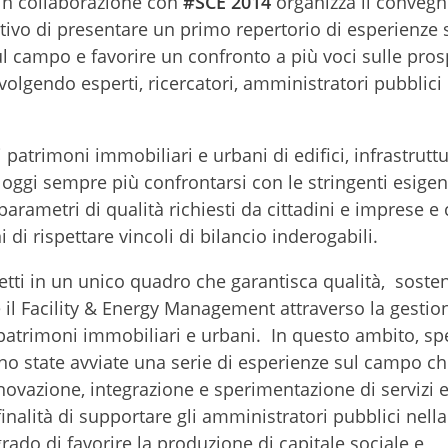
in collaborazione con
#SCE 2014
organizza il conveg
ivo di presentare un primo repertorio di esperienze s
ul campo e favorire un confronto a più voci sulle pros
lgendo esperti, ricercatori, amministratori pubblici 
 patrimoni immobiliari e urbani di edifici, infrastruttu
oggi sempre più confrontarsi con le stringenti esigen
parametri di qualità richiesti da cittadini e imprese e 
di rispettare vincoli di bilancio inderogabili.
etti in un unico quadro che garantisca qualità, sosten
 il Facility & Energy Management attraverso la gestio
 ai patrimoni immobiliari e urbani. In questo ambito, sp
sono state avviate una serie di esperienze sul campo c
novazione, integrazione e sperimentazione di servizi 
inalità di supportare gli amministratori pubblici nella 
ado di favorire la produzione di capitale sociale e