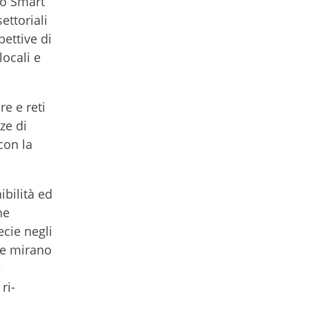
no Smart
ettoriali
pettive di
locali e
re e reti
ze di
con la
ibilità ed
ne
ecie negli
he mirano
e
ri-