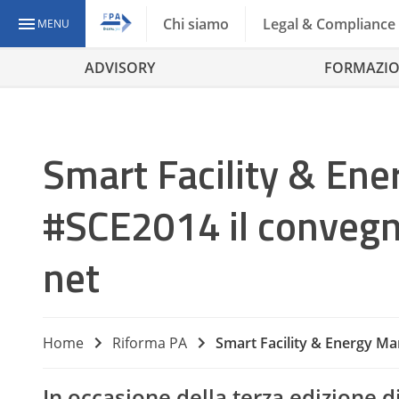
Chi siamo
Legal & Compliance
MENU
ADVISORY
FORMAZI
Smart Facility & En
#SCE2014 il convegn
net
Home
Riforma PA
Smart Facility & Energy Ma
In occasione della terza edizione d