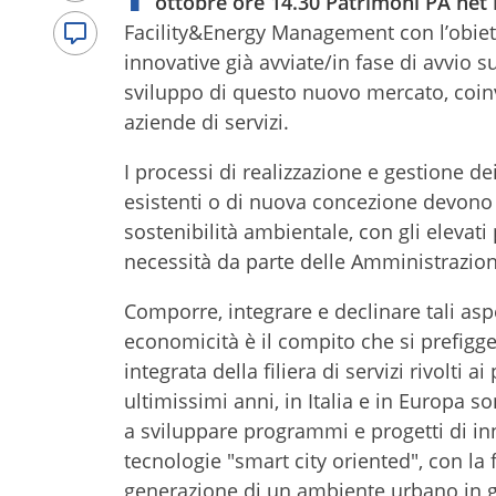
ottobre ore 14.30 Patrimoni PA net
Facility&Energy Management con l’obiett
innovative già avviate/in fase di avvio s
sviluppo di questo nuovo mercato, coinvo
aziende di servizi.
I processi di realizzazione e gestione dei
esistenti o di nuova concezione devono 
sostenibilità ambientale, con gli elevati 
necessità da parte delle Amministrazioni 
Comporre, integrare e declinare tali asp
economicità è il compito che si prefigge
integrata della filiera di servizi rivolti
ultimissimi anni, in Italia e in Europa 
a sviluppare programmi e progetti di in
tecnologie "smart city oriented", con la f
generazione di un ambiente urbano in gr