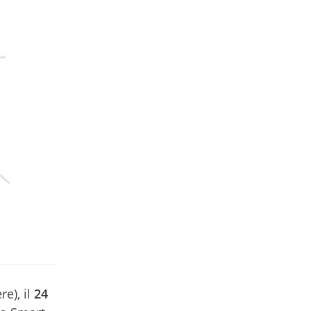
re), il
24