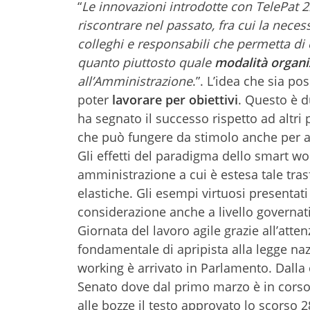
“
Le innovazioni introdotte con TelePat 2
riscontrare nel passato, fra cui la necess
colleghi e responsabili che permetta di
quanto piuttosto quale
modalità organi
all’Amministrazione
.”. L’idea che sia po
poter
lavorare per obiettivi
. Questo è d
ha segnato il successo rispetto ad altri 
che può fungere da stimolo anche per alt
Gli effetti del paradigma dello smart w
amministrazione a cui è estesa tale tra
elastiche. Gli esempi virtuosi present
considerazione anche a livello governa
Giornata del lavoro agile grazie all’atten
fondamentale di apripista alla legge na
working è arrivato in Parlamento. Dall
Senato dove dal primo marzo è in corso 
alle bozze il testo approvato lo scorso 2