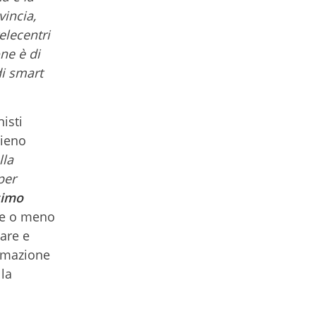
vincia,
telecentri
one è di
di smart
isti
pieno
lla
per
simo
one o meno
iare e
ormazione
lla