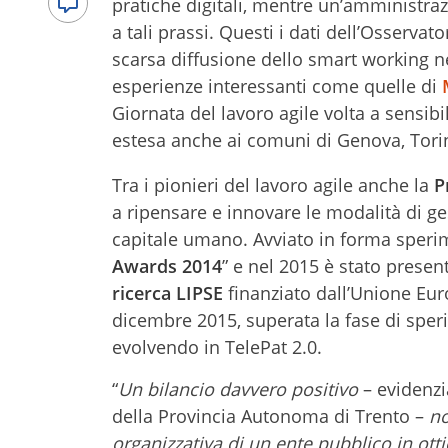
pratiche digitali, mentre un’amministra
a tali prassi. Questi i dati dell’Osserva
scarsa diffusione dello smart working ne
esperienze interessanti come quelle di
Giornata del lavoro agile volta a sensibil
estesa anche ai comuni di Genova, Tori
Tra i pionieri del lavoro agile anche la
P
a ripensare e innovare le modalità di ge
capitale umano. Avviato in forma sperim
Awards 2014
” e nel 2015 è stato prese
ricerca LIPSE
finanziato dall’Unione Eur
dicembre 2015, superata la fase di sper
evolvendo in TelePat 2.0.
“
Un bilancio davvero positivo
– evidenz
della Provincia Autonoma di Trento –
no
organizzativa di un ente pubblico in ot