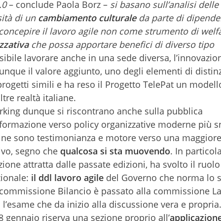
.0
– conclude Paola Borz –
si basano sull’analisi delle 
ità di un
cambiamento culturale
da parte di dipenden
 concepire il lavoro agile non come strumento di welf
zzativa
che possa apportare benefici di diverso tipo
ssibile lavorare anche in una sede diversa, l’innovazio
unque il valore aggiunto, uno degli elementi di distin
progetti simili e ha reso il Progetto TelePat un model
re realtà italiane.
orking dunque si riscontrano anche sulla pubblica
sformazione verso policy organizzative moderne più s
ati ne sono testimonianza e motore verso una maggior
tivo, segno che
qualcosa si sta muovendo
. In particol
zione attratta dalle passate edizioni, ha svolto il ruolo
zionale:
i
l ddl lavoro agile
del Governo che norma lo 
a commissione Bilancio è passato alla commissione L
l’esame che da inizio alla discussione vera e propria.
8 gennaio riserva una sezione proprio all’
applicazione