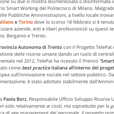
zione su due si mostra disinteressata o disinformata 
torio Smart Working del Politecnico di Milano. Malgrad
lle Pubbliche Amministrazioni, a livello locale trovi
Milano
e
Torino
dove lo scorso 18 febbraio si è tenuta
izzare aziende, enti e liberi professionisti su questi t
no, Bergamo e Trento.
rovincia Autonoma di Trento
con il Progetto TelePat
stione delle risorse umane dando un ruolo di centrali
entale nel 2012, TelePat ha ricevuto il Premio “
Smart
ntato come
best practice
italiana all’interno del proget
opea sull’innovazione sociale nel settore pubblico. Da
imentazione, è stato adottato stabilmente dall’Ammin
ia
Paola Borz
, Responsabile Ufficio Sviluppo Risorse
n solo relativamente ai costi, ma soprattutto per la g
tica di age management del personale. Il progetto prim