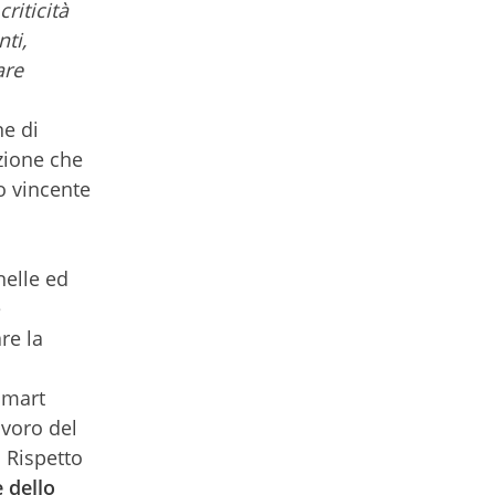
criticità
ti,
are
ne di
zione che
lo vincente
nelle ed
e
are la
smart
avoro del
 Rispetto
 dello