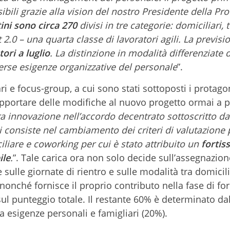
bili grazie alla vision del nostro Presidente della Pro
tini sono circa 270
divisi in tre categorie: domiciliari, 
 2.0 – una quarta classe di lavoratori agili. La previsi
ori a luglio
. La distinzione in modalità differenziate 
erse esigenze organizzative del personale
”.
ri e focus-group, a cui sono stati sottoposti i protagon
apportare delle modifiche al nuovo progetto ormai a 
ra innovazione nell’accordo decentrato sottoscritto da
i consiste nel cambiamento dei criteri di valutazione 
iliare e coworking per cui è stato attribuito un
fortis
ile
.
”. Tale carica ora non solo decide sull’assegnazi
sulle giornate di rientro e sulle modalità tra domicil
 nonché fornisce il proprio contributo nella fase di f
ul punteggio totale. Il restante 60% è determinato da
da esigenze personali e famigliari (20%).