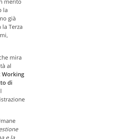
in merito
o la
amo già
 la Terza
emi,
 che mira
tà al
 Working
to di
l
istrazione
 Umane
estione
a e la