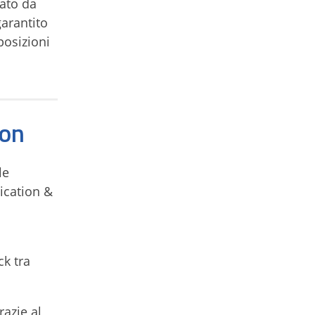
tato da
garantito
posizioni
ion
le
ication &
ck tra
razie al