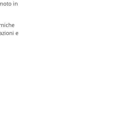
emoto in
amiche
azioni e