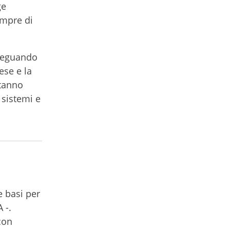
ge
empre di
adeguando
ese e la
stanno
 sistemi e
 basi per
 -.
con