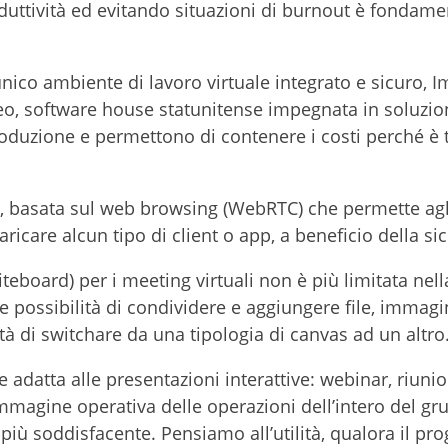
uttività ed evitando situazioni di burnout è fondame
unico ambiente di lavoro virtuale integrato e sicuro, I
leo, software house statunitense impegnata in soluzio
roduzione e permettono di contenere i costi perché è 
iva, basata sul web browsing (WebRTC) che permette agl
ricare alcun tipo di client o app, a beneficio della si
teboard) per i meeting virtuali non è più limitata nell
e possibilità di condividere e aggiungere file, immagin
ità di switchare da una tipologia di canvas ad un altro
adatta alle presentazioni interattive: webinar, riunion
magine operativa delle operazioni dell’intero del gr
iù soddisfacente. Pensiamo all’utilità, qualora il pro