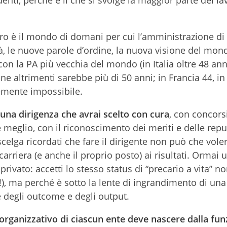
denti, perché è lì che si svolge la maggior parte del la
oro è il mondo di domani per cui l’amministrazione di 
ità, le nuove parole d’ordine, la nuova visione del mon
on la PA più vecchia del mondo (in Italia oltre 48 ann
ne altrimenti sarebbe più di 50 anni; in Francia 44, in
emente impossibile.
una dirigenza che avrai scelto con cura
, con concors
meglio, con il riconoscimento dei meriti e delle repu
lga ricordati che fare il dirigente non può che voler
carriera (e anche il proprio posto) ai risultati. Ormai 
vato: accetti lo stesso status di “precario a vita” n
ni!), ma perché è sotto la lente di ingrandimento di un
e degli outcome e degli output.
 organizzativo di ciascun ente deve nascere dalla fun