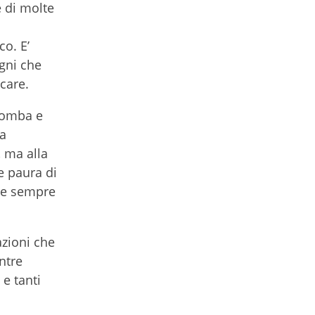
e di molte
o. E’
gni che
care.
olomba e
la
, ma alla
e paura di
gue sempre
azioni che
ntre
 e tanti