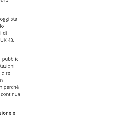
voro
oggi sta
do
i di
 UK 43,
i pubblici
tazioni
 dire
un
on perché
a continua
zione e