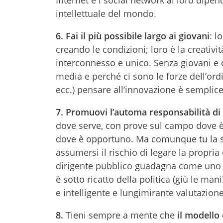
Internet e i social network ai loro dipen
intellettuale del mondo.
6.
Fai il più possibile largo ai giovani
: l
creando le condizioni; loro è la creativ
interconnesso e unico. Senza giovani e c
media e perché ci sono le forze dell’ordi
ecc.) pensare all’innovazione è semplic
7.
Promuovi l’automa responsabilità di 
dove serve, con prove sul campo dove è 
dove è opportuno. Ma comunque tu la sce
assumersi il rischio di legare la propria 
dirigente pubblico guadagna come uno pri
è sotto ricatto della politica (giù le ma
e intelligente e lungimirante valutazion
8.
Tieni sempre a mente che
il modello