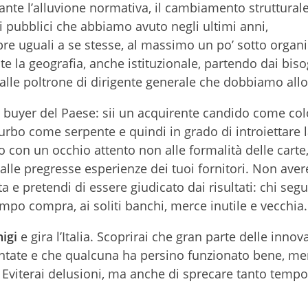
ante l’alluvione normativa, il cambiamento struttural
i pubblici che abbiamo avuto negli ultimi anni,
e uguali a se stesse, al massimo un po’ sotto organic
 la geografia, anche istituzionale, partendo dai biso
dalle poltrone di dirigente generale che dobbiamo allo
nde buyer del Paese: sii un acquirente candido come c
rbo come serpente e quindi in grado di introiettare 
 con un occhio attento non alle formalità delle carte
 alle pregresse esperienze dei tuoi fornitori. Non aver
ta e pretendi di essere giudicato dai risultati: chi se
mpo compra, ai soliti banchi, merce inutile e vecchia.
igi
e gira l’Italia. Scoprirai che gran parte delle innov
entate e che qualcuna ha persino funzionato bene, me
. Eviterai delusioni, ma anche di sprecare tanto tempo