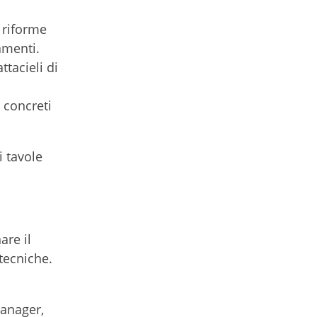
 riforme
amenti.
tacieli di
 concreti
i tavole
are il
tecniche.
manager,