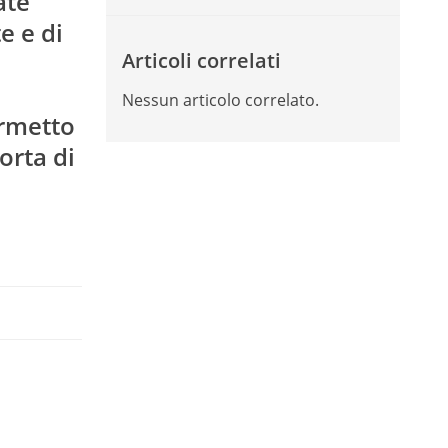
ate
e e di
Articoli correlati
Nessun articolo correlato.
ermetto
orta di