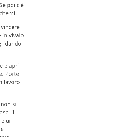
Se poi c’è
schemi.
 vincere
 in vivaio
 gridando
e e apri
e. Porte
n lavoro
 non si
sci il
ore un
re