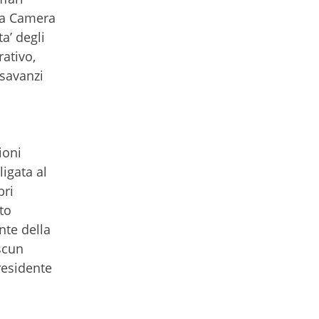
lla Camera
a’ degli
rativo,
isavanzi
ioni
ligata al
bri
to
nte della
scun
residente