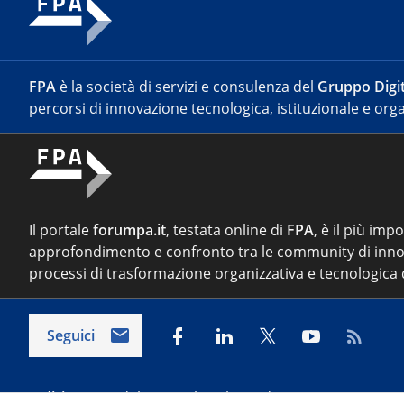
FPA
è la società di servizi e consulenza del
Gruppo Digit
percorsi di innovazione tecnologica, istituzionale e orga
Il portale
forumpa.it
, testata online di
FPA
, è il più imp
approfondimento e confronto tra le community di inno
processi di trasformazione organizzativa e tecnologica d
Seguici
Indirizzo:
Via del Porto Fluviale 67/d – 00154 Roma