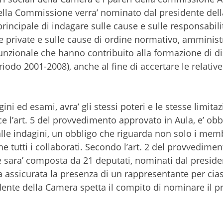
e della Commissione verra’ nominato dal presidente de
rincipale di indagare sulle cause e sulle responsabilit
 e private e sulle cause di ordine normativo, amminist
 funzionale che hanno contribuito alla formazione di d
eriodo 2001-2008), anche al fine di accertare le relative
i ed esami, avra’ gli stessi poteri e le stesse limitaz
sce l’art. 5 del provvedimento approvato in Aula, e’ obb
alle indagini, un obbligo che riguarda non solo i mem
utti i collaborati. Secondo l’art. 2 del provvedimen
 sara’ composta da 21 deputati, nominati dal preside
 assicurata la presenza di un rappresentante per cia
ente della Camera spetta il compito di nominare il p