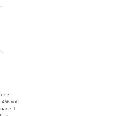
sione
n 466 voti
imane il
fari