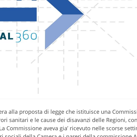
era alla proposta di legge che istituisce una Commis
ori sanitari e le cause dei disavanzi delle Regioni, co
. La Commissione aveva gia’ ricevuto nelle scorse sett
i sociali della Camera e i pareri della commissione Af