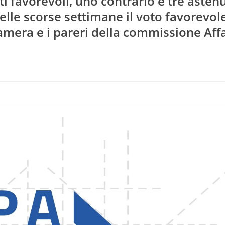
i favorevoli, uno contrario e tre astenu
lle scorse settimane il voto favorevole
amera e i pareri della commissione Affa