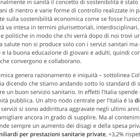
onalmente in sanità il concetto di sostenibilità è stato 
iani di rientro e varie forme di controllo realizzate in p
ate sulla sostenibilità economica come se fosse l’unico
à va intesa in termini plurisettoriali, interdisciplinari,
 le politiche in modo che chi verrà dopo di noi trovi u
salute non si produce solo con i servizi sanitari ma 
ne e la buona educazione di giovani e adulti, quindi co
itiche convergono e collaborano.
omica genera razionamento e iniquità – sottolinea Colli
lia dicendo che stiamo andando sotto lo standard di 
 un buon servizio sanitario. In effetti l’Italia spende
ità pubblica. Un altro nodo centrale per l’Italia è la
di
i servizi si sono addirittura aggravate negli ultimi anni
amigliare ancora in grado di supplire. Ma al conteni
ponde sempre un aumento dei disagi e della spesa priv
miliardi per prestazioni sanitarie private
, +3,2% rispet