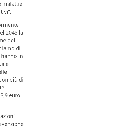
e malattie
ivi”.
iormente
el 2045 la
ime del
rliamo di
) hanno in
uale
lle
con più di
te
13,9 euro
 azioni
revenzione