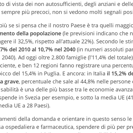
o di vista dei non autosufficienti, degli anziani e dell
sempre più precoci, non si vedono molti segnali posit
iù se si pensa che il nostro Paese è tra quelli magg
mento della popolazione
(le previsioni indicano che n
gere il 32,5%, rispetto all’attuale 22%). Secondo le st
 6,7% del 2010 al 10,7% nel 2040
(in numeri assoluti pa
l 2040). Ad oggi oltre 2.800 famiglie (l’11,4% del totale
iente, e ben 12 regioni fanno registrare una percent
cco del 15,4% in Puglia. E ancora: in Italia
il 15,2% de
a grave
, percentuale che sale al 44,8% nelle persone 
isabilità è una delle più basse tra le economie avanza
spende in Svezia per esempio, e sotto la media UE (4
media UE a 28 Paesi).
biamenti della domanda e orientare in questo senso le
esa ospedaliera e farmaceutica, spendere di più per p