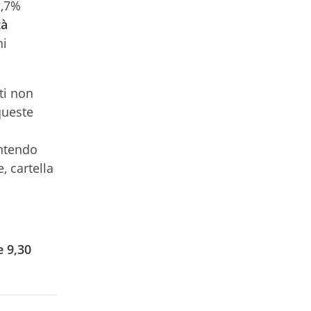
1,7%
tà
ni
ti non
queste
entendo
, cartella
e 9,30