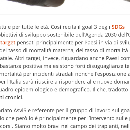
ti e per tutte le età. Così recita il goal 3 degli
SDGs
 obiettivi di sviluppo sostenibile dell’Agenda 2030 dell
i
target
pensati principalmente per Paesi in via di svil
el tasso di mortalità materna, del tasso di mortalità s
atale. Altri target, invece, riguardano anche Paesi com
bastanza positiva ma esistono forti disuguaglianze ter
mortalità per incidenti stradali nonché l’esposizione a
 per l’Italia sarà riuscire a rispondere alle nuove doma
adro epidemiologico e demografico. Il che, tradotto i
ti cronici
.
ariato AsviS e referente per il gruppo di lavoro sul goal
lo che però lo è principalmente per l’intervento sulle
corsi. Siamo molto bravi nel campo dei trapianti, nel