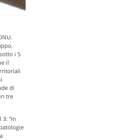
’ONU.
uppo,
otto i 5
e il
ritoriali
i
nde di
n tre
 3: “In
 patologie
la