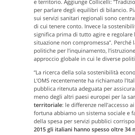
e territorio. Aggiunge Collicelli: “Tradizi
per parlare degli equilibri di bilancio. P
sui servizi sanitari regionali sono centr
di cui tenere conto. Invece la sostenibilit
significa prima di tutto agire e regolare
situazione non compromessa”. Perché la 
politiche per l’inquinamento, l’istruzio
approccio globale in cui le diverse pol
“La ricerca della sola sostenibilità econ
L’OMS recentemente ha richiamato l’Ita
pubblica ritenuta adeguata per assicurare
meno degli altri paesi europei per la san
territoriale
: le differenze nell’accesso a
fortuna abbiamo un sistema sociale e f
della spesa per servizi pubblici corris
2015 gli italiani hanno spesso oltre 34 