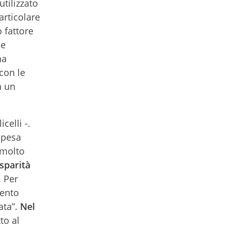
utilizzato
articolare
 fattore
 e
na
con le
n un
celli -.
spesa
 molto
sparità
. Per
mento
ata”.
Nel
to al