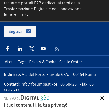
testate e portali B2B dedicati ai temi della
Trasformazione Digitale e dell'innovazione
Imprenditoriale.
Seguici
About
Tags
Privacy & Cookie
Cookie Center
Indirizzo:
Via del Porto Fluviale 67/d – 00154 Roma
Contatti:
info@forumpa.it
- tel. 06 684251 - fax. 06
68425433
I tuoi contenuti, la tua privacy!
Forumpa.it
è una pubblicazione telematica iscritta