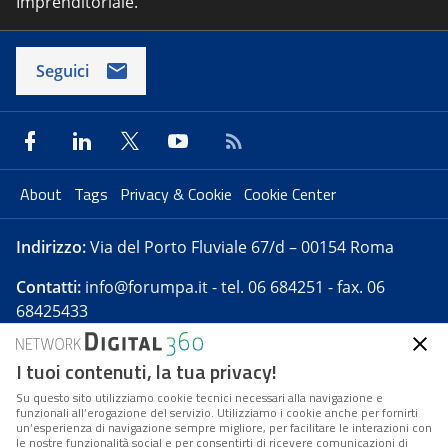
Imprenditoriale.
Seguici
About
Tags
Privacy & Cookie
Cookie Center
Indirizzo:
Via del Porto Fluviale 67/d – 00154 Roma
Contatti:
info@forumpa.it
- tel. 06 684251 - fax. 06
68425433
I tuoi contenuti, la tua privacy!
Forumpa.it
è una pubblicazione telematica iscritta
presso Registro della stampa del Tribunale di Roma -
Su questo sito utilizziamo cookie tecnici necessari alla navigazione e
funzionali all’erogazione del servizio. Utilizziamo i cookie anche per fornirti
Reg. n. 182 del 2 maggio 2008 - Direttore resp. Michela
un’esperienza di navigazione sempre migliore, per facilitare le interazioni con
Stentella
le nostre funzionalità social e per consentirti di ricevere comunicazioni di