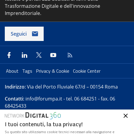
Trasformazione Digitale e dell'innovazione
Imprenditoriale.
Seguici
About
Tags
Privacy & Cookie
Cookie Center
Indirizzo:
Via del Porto Fluviale 67/d – 00154 Roma
Contatti:
info@forumpa.it
- tel. 06 684251 - fax. 06
68425433
I tuoi contenuti, la tua privacy!
Forumpa.it
è una pubblicazione telematica iscritta
presso Registro della stampa del Tribunale di Roma -
Su questo sito utilizziamo cookie tecnici necessari alla navigazione e