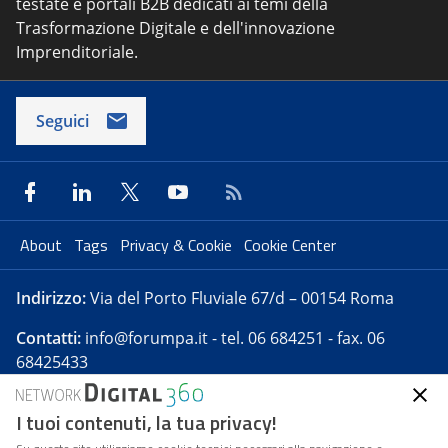
testate e portali B2B dedicati ai temi della
Trasformazione Digitale e dell'innovazione
Imprenditoriale.
Seguici
About
Tags
Privacy & Cookie
Cookie Center
Indirizzo:
Via del Porto Fluviale 67/d – 00154 Roma
Contatti:
info@forumpa.it
- tel. 06 684251 - fax. 06
68425433
I tuoi contenuti, la tua privacy!
Forumpa.it
è una pubblicazione telematica iscritta
presso Registro della stampa del Tribunale di Roma -