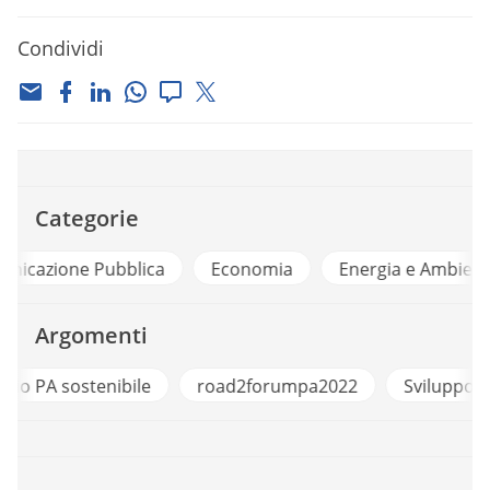
Condividi
Categorie
a
Economia
Energia e Ambiente
Lavoro e Oc
Argomenti
e
road2forumpa2022
Sviluppo Sostenibile