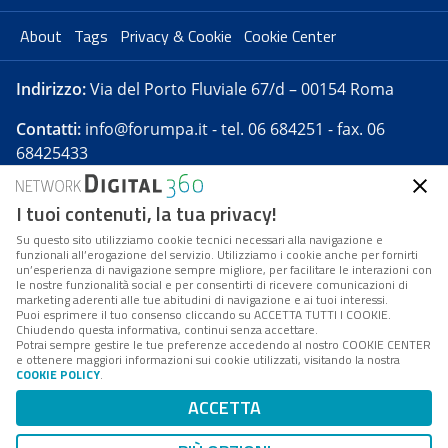
About
Tags
Privacy & Cookie
Cookie Center
Indirizzo:
Via del Porto Fluviale 67/d – 00154 Roma
Contatti:
info@forumpa.it
- tel. 06 684251 - fax. 06
68425433
I tuoi contenuti, la tua privacy!
Forumpa.it
è una pubblicazione telematica iscritta
presso Registro della stampa del Tribunale di Roma -
Su questo sito utilizziamo cookie tecnici necessari alla navigazione e
funzionali all’erogazione del servizio. Utilizziamo i cookie anche per fornirti
Reg. n. 182 del 2 maggio 2008 - Direttore resp. Michela
un’esperienza di navigazione sempre migliore, per facilitare le interazioni con
Stentella
le nostre funzionalità social e per consentirti di ricevere comunicazioni di
marketing aderenti alle tue abitudini di navigazione e ai tuoi interessi.
FPA s.r.l. è società soggetta a Direzione e
Puoi esprimere il tuo consenso cliccando su ACCETTA TUTTI I COOKIE.
Coordinamento da parte di Digital360 S.p.A. - FPA s.r.l.
Chiudendo questa informativa, continui senza accettare.
Potrai sempre gestire le tue preferenze accedendo al nostro COOKIE CENTER
è un'azienda certificata per il sistema di management
e ottenere maggiori informazioni sui cookie utilizzati, visitando la nostra
COOKIE POLICY
.
di qualità SQS (ISO 9001)
Codice Fiscale/Partita IVA n. 10693191008 - R.E.A. Roma
ACCETTA
n. 1249791. ISP AWS