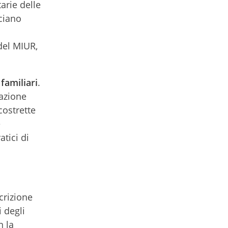
arie delle
cciano
 del MIUR,
 familiar
i
.
zazione
costrette
e
tici di
crizione
i degli
n la