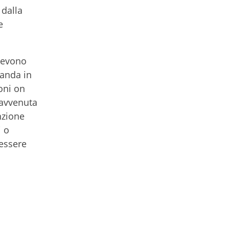
 dalla
e
 devono
manda in
ioni on
l’avvenuta
nzione
i o
 essere