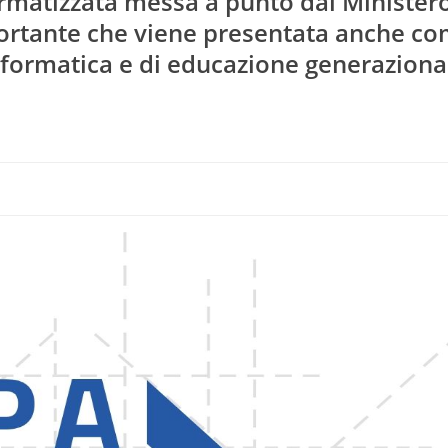
ormatizzata messa a punto dal Minister
portante che viene presentata anche c
nformatica e di educazione generazional