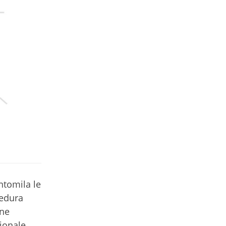
ntomila le
cedura
ene
ionale