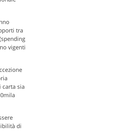
anno
porti tra
 (spending
ano vigenti
 eccezione
pria
 carta sia
 80mila
ssere
bilità di