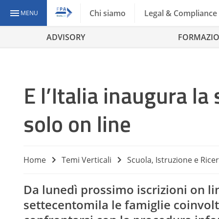
Chi siamo
Legal & Compliance
MENU
ADVISORY
FORMAZI
E l’Italia inaugura la 
solo on line
Home
Temi Verticali
Scuola, Istruzione e Rice
Da lunedì prossimo iscrizioni on li
settecentomila le famiglie coinvolt