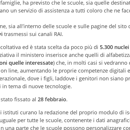
amiglie, ha previsto che le scuole, sia quelle destinat
no un servizio di assistenza a tutti coloro che ne fa
e, sia all’interno delle scuole e sulle pagine del sito
vi
trasmessi sui canali RAI.
acoltativa ed è stata scelta da poco più di
5.300 nuclei
iziativa il ministero inserisce anche quelli di alfabetiz
ioni quelle interessate
) che, in molti casi si vedranno 
o on line, aumentando le proprie competenze digitali 
zionale, dove i figli, laddove i genitori non siano pra
 in tema di nuove tecnologie.
 stato fissato al
28 febbraio
.
li istituti curano la redazione del proprio modulo di is
uguale per tutte le scuole, contenente i dati anagrafic
e in una parte che le scuole possono personalizzare co