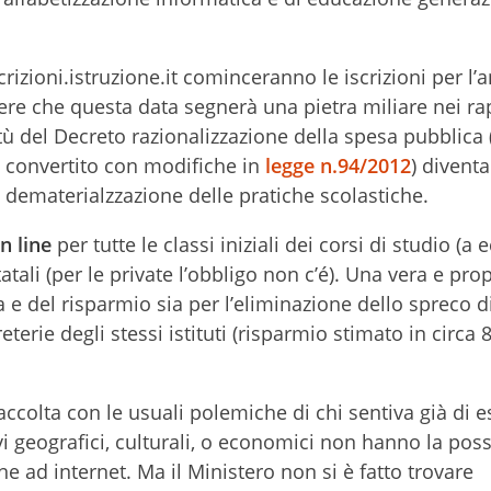
rizioni.istruzione.it cominceranno le iscrizioni per l’
re che questa data segnerà una pietra miliare nei rap
irtù del Decreto razionalizzazione della spesa pubblica
12 convertito con modifiche in
legge n.94/2012
) divent
e dematerialzzazione delle pratiche scolastiche.
on line
per tutte le classi iniziali dei corsi di studio (a
tatali (per le private l’obbligo non c’é). Una vera e pro
a e del risparmio sia per l’eliminazione dello spreco di
eterie degli stessi istituti (risparmio stimato in circa
ccolta con le usuali polemiche di chi sentiva già di e
i geografici, culturali, o economici non hanno la possi
 ad internet. Ma il Ministero non si è fatto trovare