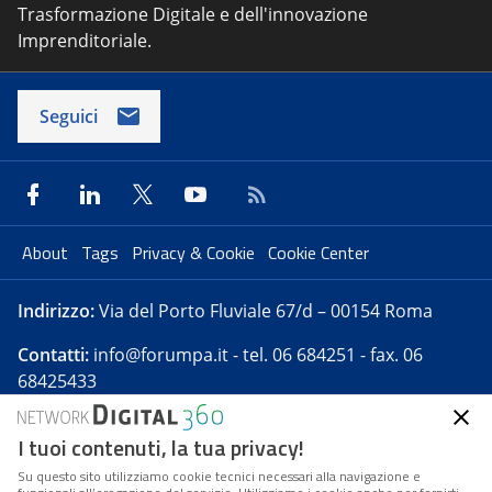
Trasformazione Digitale e dell'innovazione
Imprenditoriale.
Seguici
About
Tags
Privacy & Cookie
Cookie Center
Indirizzo:
Via del Porto Fluviale 67/d – 00154 Roma
Contatti:
info@forumpa.it
- tel. 06 684251 - fax. 06
68425433
I tuoi contenuti, la tua privacy!
Forumpa.it
è una pubblicazione telematica iscritta
presso Registro della stampa del Tribunale di Roma -
Su questo sito utilizziamo cookie tecnici necessari alla navigazione e